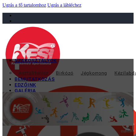
Ugrás a fő tartalomhoz
Ugrás a lábléchez
sportiskola@juniorsportkft.hu
SZAKOSZTÁLYOK
Asztalitenisz
Birkózó
Jégkorrong
Kézilabd
BEMUTATKOZÁS
EDZŐINK
GALÉRIA
TAO
KAPCSOLAT