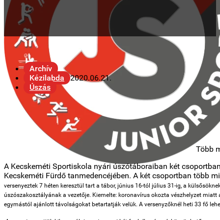
Archív
Kézilabda
2020.06.21.
Úszás
Több m
A Kecskeméti Sportiskola nyári úszótáboraiban két csoportban
Kecskeméti Fürdő tanmedencéjében. A két csoportban több mint
versenyeztek 7 héten keresztül tart a tábor, június 16-tól július 31-ig, a külsősö
úszószakosztályának a vezetője.
Kiemelte: koronavírus okozta vészhelyzet miatt a
egymástól ajánlott távolságokat betartatják velük.
A versenyzőknél heti 33 fő lehe