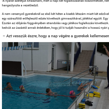
-A nyarat szeretjük kihasználni, mert a napi két foglalkozásnak köszönhetően, nem 
hangsúlyozta a vezetőedző.
A nem versenyző gyerekeknél az első két héten a kisebb létszám miatt két edzővel
egy szárazföldi erőfejlesztő edzés következik gimnasztikával, játékkal együtt. Egy 
Ezután az időjárás függvényében strandolás vagy játékos foglalkozás következik.
kedvük az úszástól annak érdekében, hogy jól ki tudják használni a hosszú nyári 
– Azt vesszük észre, hogy a nap végére a gyerekek kellemese