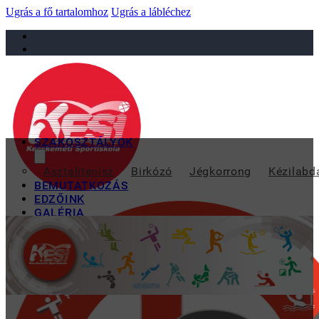
Ugrás a fő tartalomhoz
Ugrás a lábléchez
sportiskola@juniorsportkft.hu
SZAKOSZTÁLYOK
MAG
Asztalitenisz
Birkózó
Jégkorrong
Kézilabd
BEMUTATKOZÁS
EDZŐINK
GALÉRIA
TAO
KAPCSOLAT