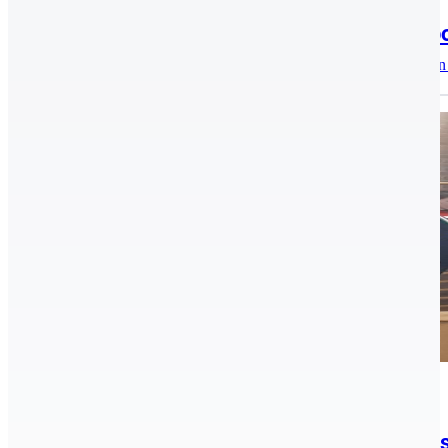
2022.06.15.
Remekül meneteltek a Kecskeméti Spor
A bajnoki címek megszerzése mellett a tét óriási volt, his
Birkózás, Hírek, aktualitások
2021.06.08.
Két bronzérmet nyertek a Csepel- Kecs