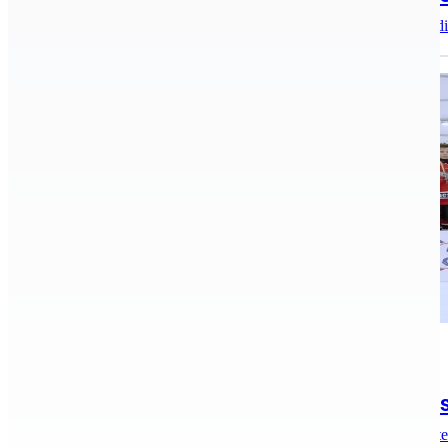
Győrben rendezték a szabadfogású magyar bajnokságot a diá
Hírek, aktualitások, Jégkorong
2021.03.22.
Magyar bajnok a KESI Sólymok U16-os
A KESI Sólymok U16-os csapata nyerte meg a Kecskemét