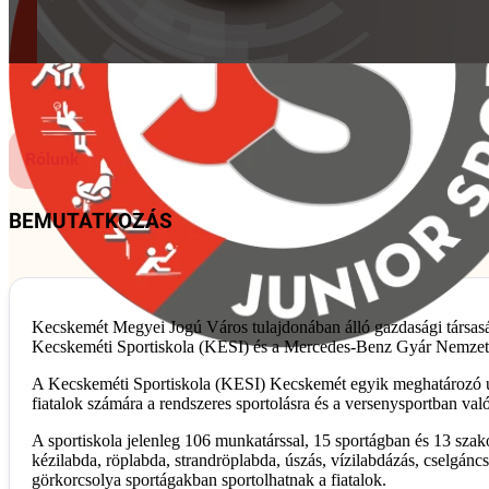
Rólunk
BEMUTATKOZÁS
Kecskemét Megyei Jogú Város tulajdonában álló gazdasági társasá
Kecskeméti Sportiskola (KESI) és a Mercedes-Benz Gyár Nemzet
A Kecskeméti Sportiskola (KESI) Kecskemét egyik meghatározó után
fiatalok számára a rendszeres sportolásra és a versenysportban való
A sportiskola jelenleg 106 munkatárssal, 15 sportágban és 13 szako
kézilabda, röplabda, strandröplabda, úszás, vízilabdázás, cselgáncs, 
görkorcsolya sportágakban sportolhatnak a fiatalok.