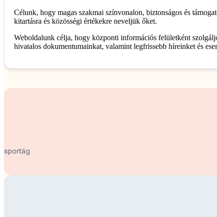
Célunk, hogy magas szakmai színvonalon, biztonságos és támogató k
kitartásra és közösségi értékekre neveljük őket.
Weboldalunk célja, hogy központi információs felületként szolgáljo
hivatalos dokumentumainkat, valamint legfrissebb híreinket és es
sportág