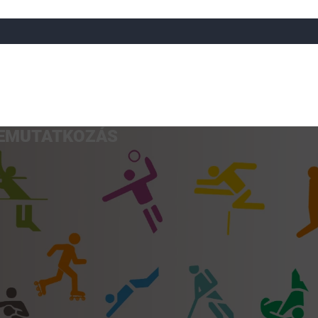
EMUTATKOZÁS
a
Röplabda
Tájfutás
Úszó
Atlétika
Görkorcsol