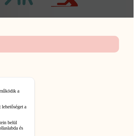
 működik a
 lehetőséget a
ein belül
ollaslabda és