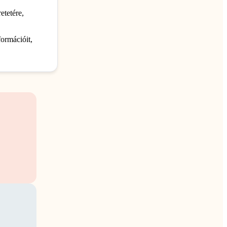
etetére,
formációit,