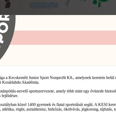
ga a Kecskeméti Junior Sport Nonprofit Kft., amelynek keretein belül
i Kosárlabda Akadémia.
pótlás-nevelő sportszervezete, amely több mint egy évtizede biztosít
 fejlődésre.
sztályban közel 1400 gyermek és fiatal sportolását segíti. A KESI keret
atlétika, rögbi, asztalitenisz, birkózás, ökölvívás, jégkorong, tájfutás, t