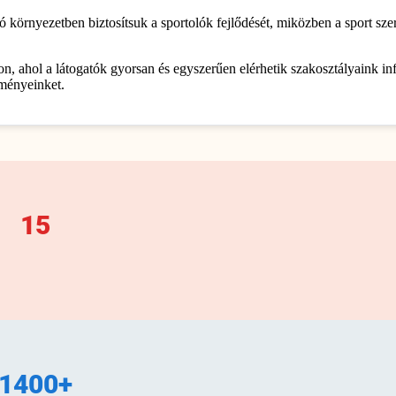
örnyezetben biztosítsuk a sportolók fejlődését, miközben a sport szer
n, ahol a látogatók gyorsan és egyszerűen elérhetik szakosztályaink in
eményeinket.
15
1400+