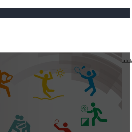
ya
Judo
Ökölvívás
Rögbi
Tollaslabda
Vízilabd