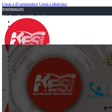
Ugrás a fő tartalomhoz
Ugrás a lábléchez
Impresszum
Adatkezelési tájékoztató
sportiskola@juniorsportkft.hu
SZAKOSZTÁLYOK
B
Asztalitenisz
Birkózó
Jégkorrong
Kézilabd
BEMUTATKOZÁS
EDZŐINK
GALÉRIA
TAO
KAPCSOLAT