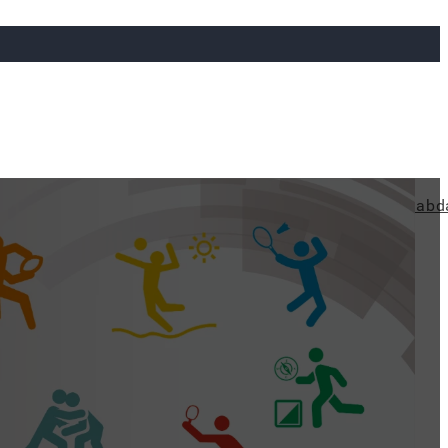
ya
Judo
Ökölvívás
Rögbi
Tollaslabda
Vízilabd