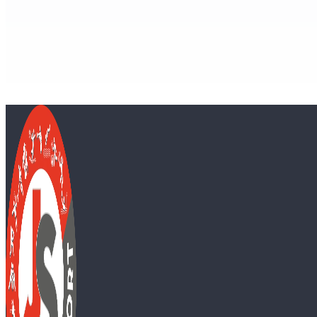
A 2019/20-as szezon bajnokságai a kialakult helyzet miatt id