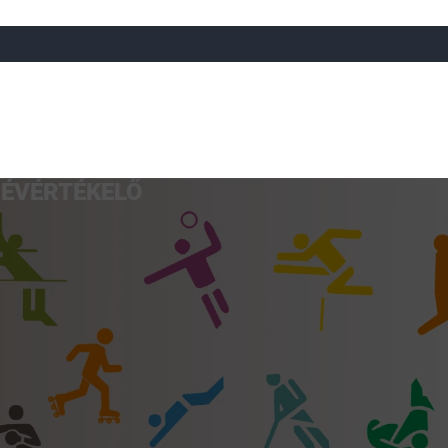
ÉVÉRTÉKELŐ
a
Röplabda
Tájfutás
Úszó
Atlétika
Görkorcsol