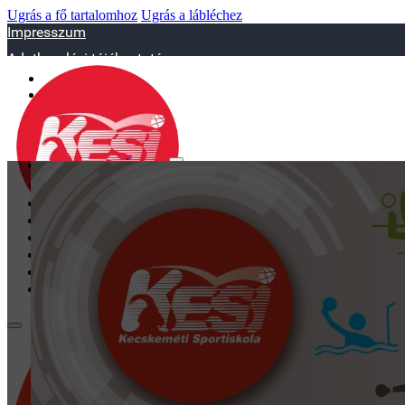
Ugrás a fő tartalomhoz
Ugrás a lábléchez
Impresszum
Adatkezelési tájékoztató
sportiskola@juniorsportkft.hu
SZAKOSZTÁLYOK
Asztalitenisz
Birkózó
Jégkorrong
Kézilabd
BEMUTATKOZÁS
EDZŐINK
GALÉRIA
TAO
KAPCSOLAT