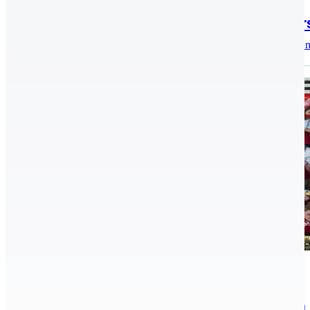
2022.04.19.
Tudósítás II. Nyuszi Kupa házi úszóver
2022.04.16-án a Kecskeméti Sportiskola úszószakosztálya
Hírek, aktualitások, Úszás
2021.04.02.
A KESI megrendezte az I. Nyuszi Kupa