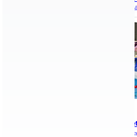
Április 1-én a Kecskeméti Sportiskola úszószakosztálya e
Úszás
2020.12.21.
Karácsonyi házi úszóversenyt rendezet
2020. december 18-án a Kecskeméti Fürdőben rendezte meg