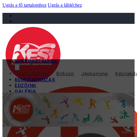
Ugrás a fő tartalomhoz
Ugrás a lábléchez
sportiskola@juniorsportkft.hu
SZAKOSZTÁLYOK
HÁ
Asztalitenisz
Birkózó
Jégkorrong
Kézilabd
BEMUTATKOZÁS
EDZŐINK
GALÉRIA
TAO
KAPCSOLAT