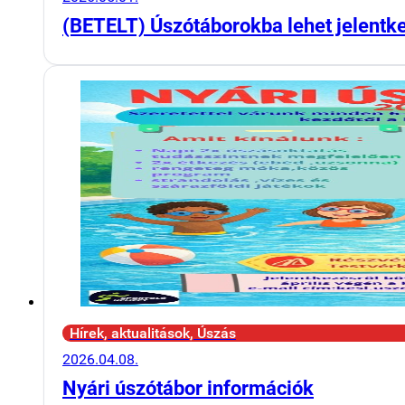
(BETELT) Úszótáborokba lehet jelentk
Hírek, aktualitások, Úszás
2026.04.08.
Nyári úszótábor információk