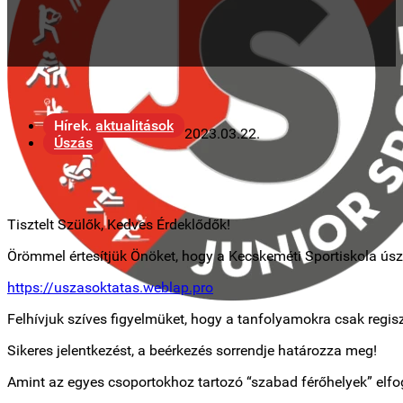
Hírek, aktualitások
2023.03.22.
Úszás
Tisztelt Szülők, Kedves Érdeklődők!
Örömmel értesítjük Önöket, hogy a Kecskeméti Sportiskola úszó
https://uszasoktatas.weblap.pro
Felhívjuk szíves figyelmüket, hogy a tanfolyamokra csak regisz
Sikeres jelentkezést, a beérkezés sorrendje határozza meg!
Amint az egyes csoportokhoz tartozó “szabad férőhelyek” elfog