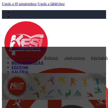
Ugrás a fő tartalomhoz
Ugrás a lábléchez
sportiskola@juniorsportkft.hu
SZAKOSZTÁLYOK
LEHET JELENT
Asztalitenisz
Birkózó
Jégkorrong
Kézilabd
BEMUTATKOZÁS
EDZŐINK
GALÉRIA
TAO
KAPCSOLAT