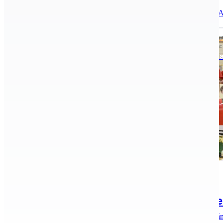
Új taggal bővül a Kecskeméti Sportiskola sportközössége. 
Hírek, aktualitások, Jégkorong, Kézilabda, Röplabda
2020.02.06.
A Kecskeméti Sportiskola sikerei és te
Az egyéni és a csapatsportágakban elért eredmények alapjá