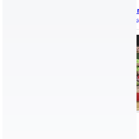
2021.03.02.
A Kecskeméti Televízió Kiemelő című 
A Kormány döntése értelmében, a COVID-19 okozta világjá
Birkózás, Hírek, aktualitások
2020.02.20.
Birkózókkal bővül a sportiskola