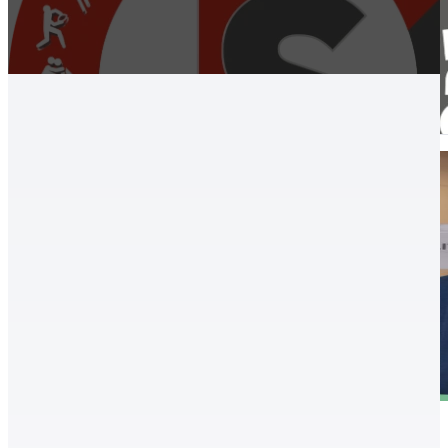
Edzőink, munkatársaink, Hírek, aktualitások