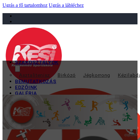
Ugrás a fő tartalomhoz
Ugrás a lábléchez
sportiskola@juniorsportkft.hu
SZAKOSZTÁLYOK
IVKOV
Asztalitenisz
Birkózó
Jégkorrong
Kézilabd
BEMUTATKOZÁS
EDZŐINK
GALÉRIA
TAO
KAPCSOLAT