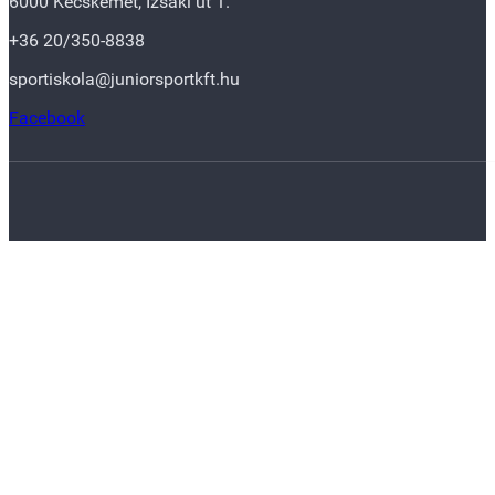
6000 Kecskemét, Izsáki út 1.
+36 20/350-8838
sportiskola@juniorsportkft.hu
Facebook