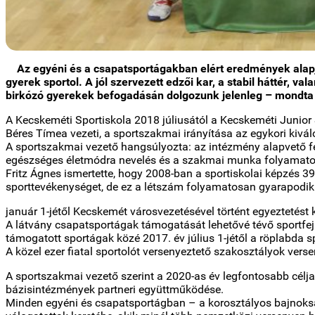
Az egyéni és a csapatsportágakban elért eredmények alapj
gyerek sportol. A jól szervezett edzői kar, a stabil háttér, v
birkózó gyerekek befogadásán dolgozunk jelenleg – mondta F
A Kecskeméti Sportiskola 2018 júliusától a Kecskeméti Junior 
Béres Tímea vezeti, a sportszakmai irányítása az egykori kivál
A sportszakmai vezető hangsúlyozta: az intézmény alapvető fe
egészséges életmódra nevelés és a szakmai munka folyamatos
Fritz Ágnes ismertette, hogy 2008-ban a sportiskolai képzés 39
sporttevékenységet, de ez a létszám folyamatosan gyarapodik
január 1-jétől Kecskemét városvezetésével történt egyeztetést 
A látvány csapatsportágak támogatását lehetővé tévő sportfejle
támogatott sportágak közé 2017. év július 1-jétől a röplabda sp
A közel ezer fiatal sportolót versenyeztető szakosztályok ver
A sportszakmai vezető szerint a 2020-as év legfontosabb célj
bázisintézmények partneri együttműködése.
Minden egyéni és csapatsportágban – a korosztályos bajnokságo