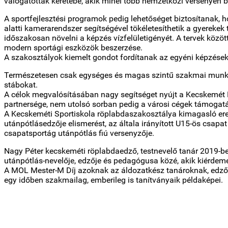
válogatottak keretébe, akik minél több nemzetközi versenyen bi
A sportfejlesztési programok pedig lehetőséget biztosítanak, h
alatti kamerarendszer segítségével tökéletesíthetik a gyereke
időszakosan növelni a képzés vízfelületigényét. A tervek közöt
modern sportági eszközök beszerzése.
A szakosztályok kiemelt gondot fordítanak az egyéni képzésekr
Természetesen csak egységes és magas szintű szakmai munkával 
stábokat.
A célok megvalósításában nagy segítséget nyújt a Kecskemét
partnersége, nem utolsó sorban pedig a városi cégek támogat
A Kecskeméti Sportiskola röplabdaszakosztálya kimagasló ere
utánpótlásedzője elismerést, az általa irányított U15-ös csa
csapatsportág utánpótlás fiú versenyzője.
Nagy Péter kecskeméti röplabdaedző, testnevelő tanár 2019-be
utánpótlás-nevelője, edzője és pedagógusa közé, akik kiérdemel
A MOL Mester-M Díj azoknak az áldozatkész tanároknak, edzőkn
egy időben szakmailag, emberileg is tanítványaik példaképei.