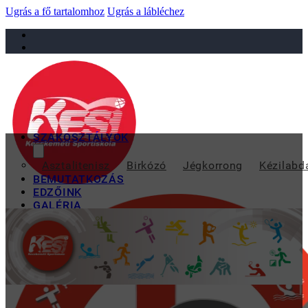
Ugrás a fő tartalomhoz
Ugrás a lábléchez
sportiskola@juniorsportkft.hu
SZAKOSZTÁLYOK
A KECSKEMÉTI SP
Asztalitenisz
Birkózó
Jégkorrong
Kézilabd
BEMUTATKOZÁS
EDZŐINK
GALÉRIA
TAO
KAPCSOLAT