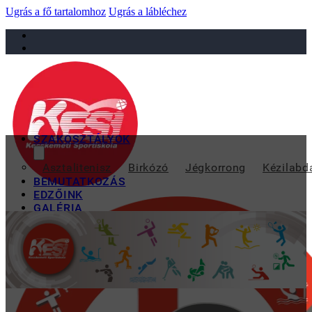
Ugrás a fő tartalomhoz
Ugrás a lábléchez
sportiskola@juniorsportkft.hu
SZAKOSZTÁLYOK
V. EMEL KUPA, B
Asztalitenisz
Birkózó
Jégkorrong
Kézilabd
BEMUTATKOZÁS
EDZŐINK
GALÉRIA
TAO
KAPCSOLAT