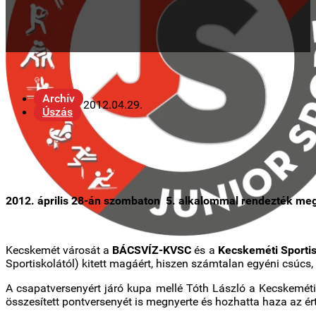
Archív
2012.04.29.
Úszás
2012. április 28-án szombaton 5. alkalommal rendezték me
Kecskemét városát a
BÁCSVÍZ-KVSC
és a
Kecskeméti Sporti
Sportiskolától) kitett magáért, hiszen számtalan egyéni csúcs
A csapatversenyért járó kupa mellé Tóth László a Kecskeméti
összesített pontversenyét is megnyerte és hozhatta haza az ért