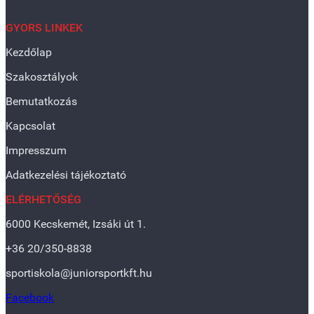
GYORS LINKEK
Kezdőlap
Szakosztályok
Bemutatkozás
Kapcsolat
Impresszum
Adatkezelési tájékoztató
ELÉRHETŐSÉG
6000 Kecskemét, Izsáki út 1.
+36 20/350-8838
sportiskola@juniorsportkft.hu
Facebook