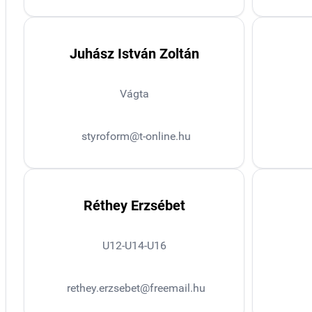
Juhász István Zoltán
Vágta
styroform@t-online.hu
Réthey Erzsébet
U12-U14-U16
rethey.erzsebet@freemail.hu