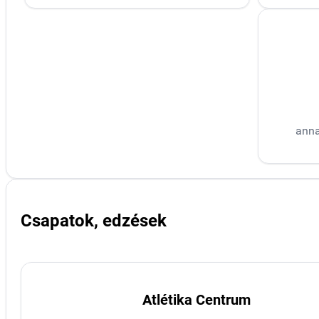
ann
Csapatok, edzések
Atlétika Centrum