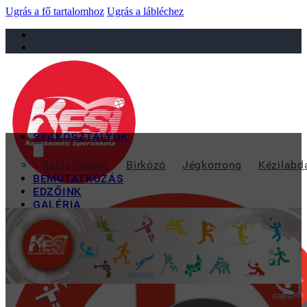
Ugrás a fő tartalomhoz
Ugrás a lábléchez
sportiskola@juniorsportkft.hu
SZAKOSZTÁLYOK
Asztalitenisz
Birkózó
Jégkorrong
Kézilabd
BEMUTATKOZÁS
EDZŐINK
GALÉRIA
TAO
KAPCSOLAT