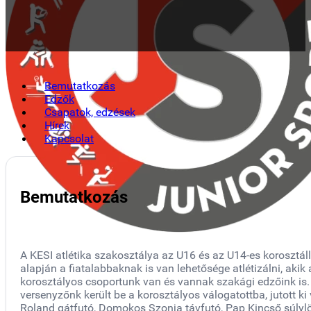
Bemutatkozás
Edzők
Csapatok, edzések
Hírek
Kapcsolat
Bemutatkozás
A KESI atlétika szakosztálya az U16 és az U14-es korosztál
alapján a fiatalabbaknak is van lehetősége atlétizálni, aki
korosztályos csoportunk van és vannak szakági edzőink is.
versenyzőnk került be a korosztályos válogatottba, jutott 
Roland gátfutó, Domokos Szonja távfutó, Pap Kincső súlyl