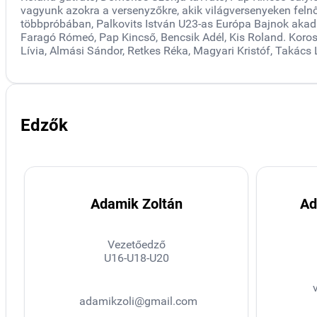
vagyunk azokra a versenyzőkre, akik világversenyeken felnőt
többpróbában, Palkovits István U23-as Európa Bajnok akadál
Faragó Rómeó, Pap Kincső, Bencsik Adél, Kis Roland. Koroszt
Lívia, Almási Sándor, Retkes Réka, Magyari Kristóf, Takács 
Edzők
Adamik Zoltán
Ad
Vezetőedző
U16-U18-U20
adamikzoli@gmail.com