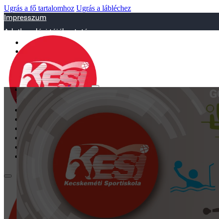
Ugrás a fő tartalomhoz
Ugrás a lábléchez
Impresszum
Adatkezelési tájékoztató
sportiskola@juniorsportkft.hu
SZAKOSZTÁLYOK
G
Asztalitenisz
Birkózó
Jégkorrong
Kézilabd
BEMUTATKOZÁS
EDZŐINK
GALÉRIA
TAO
KAPCSOLAT