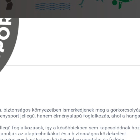
os, biztonságos környezetben ismerkedjenek meg a görkorcsolyáz
enysport jellegű, hanem élményalapú foglalkozás, ahol a hang
ellegű foglalkozások, így a későbbiekben sem kapcsolódnak hoz
nulják az alaptechnikákat és a biztonságos közlekedést
szeretne egy barátságos közösségben sportolni és fejlődni.