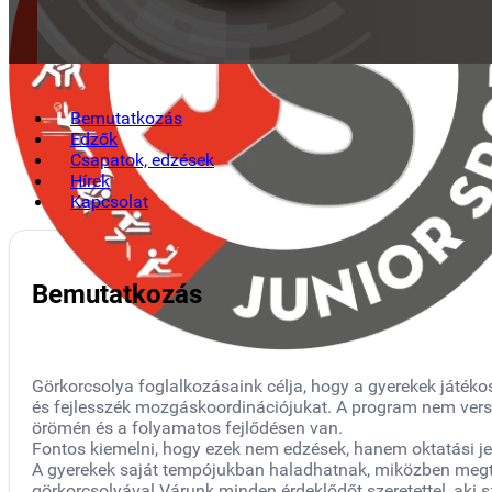
Bemutatkozás
Edzők
Csapatok, edzések
Hírek
Kapcsolat
Bemutatkozás
Görkorcsolya foglalkozásaink célja, hogy a gyerekek játék
és fejlesszék mozgáskoordinációjukat. A program nem vers
örömén és a folyamatos fejlődésen van.
Fontos kiemelni, hogy ezek nem edzések, hanem oktatási j
A gyerekek saját tempójukban haladhatnak, miközben megta
görkorcsolyával.Várunk minden érdeklődőt szeretettel, aki 