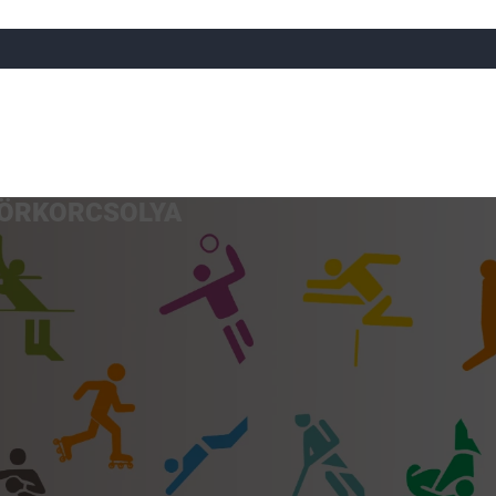
ÖRKORCSOLYA
a
Röplabda
Tájfutás
Úszó
Atlétika
Görkorcsol