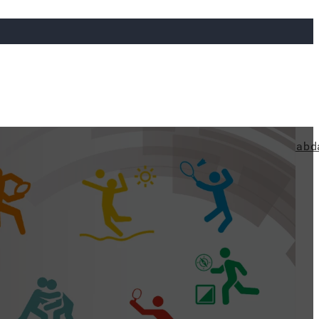
ya
Judo
Ökölvívás
Rögbi
Tollaslabda
Vízilabd