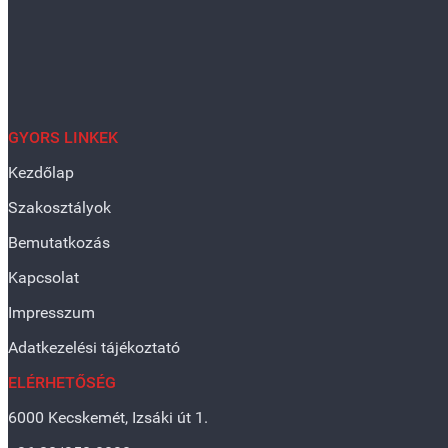
GYORS LINKEK
Kezdőlap
Szakosztályok
Bemutatkozás
Kapcsolat
Impresszum
Adatkezelési tájékoztató
ELÉRHETŐSÉG
6000 Kecskemét, Izsáki út 1.