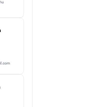
.hu
a
il.com
a