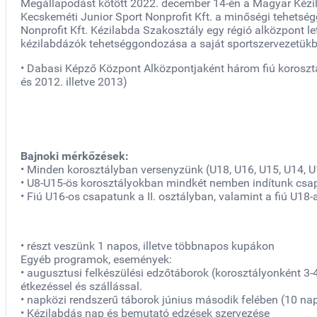
Megállapodást kötött 2022. december 14-én a Magyar Kézil
Kecskeméti Junior Sport Nonprofit Kft. a minőségi tehets
Nonprofit Kft. Kézilabda Szakosztály egy régió alközpont l
kézilabdázók tehetséggondozása a saját sportszervezetükbe
• Dabasi Képző Központ Alközpontjaként három fiú korosztál
és 2012. illetve 2013)
Bajnoki mérkőzések:
• Minden korosztályban versenyzünk (U18, U16, U15, U14, U
• U8-U15-ös korosztályokban mindkét nemben indítunk csap
• Fiú U16-os csapatunk a II. osztályban, valamint a fiú U18-
• részt veszünk 1 napos, illetve többnapos kupákon
Egyéb programok, események:
• augusztusi felkészülési edzőtáborok (korosztályonként 3
étkezéssel és szállással.
• napközi rendszerű táborok június második felében (10 na
• Kézilabdás nap és bemutató edzések szervezése