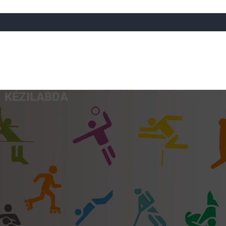
KÉZILABDA
a
Röplabda
Tájfutás
Úszó
Atlétika
Görkorcsol