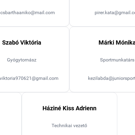
acsbarthaaniko@mail.com
pirer.kata@gmail.
Szabó Viktória
Márki Mónik
Gyógytornász
Sportmunkatárs
viktoria970621@gmail.com
kezilabda@juniorsport
Háziné Kiss Adrienn
Technikai vezető