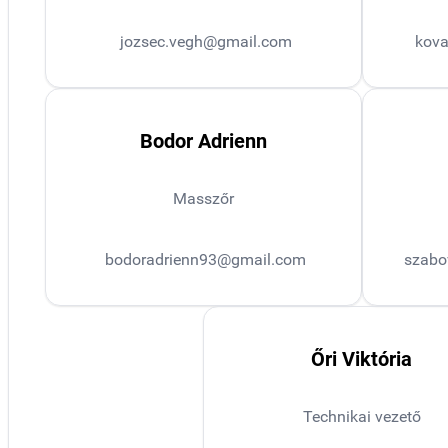
jozsec.vegh@gmail.com
kov
Bodor Adrienn
Masszőr
bodoradrienn93@gmail.com
szabo
Őri Viktória
Technikai vezető