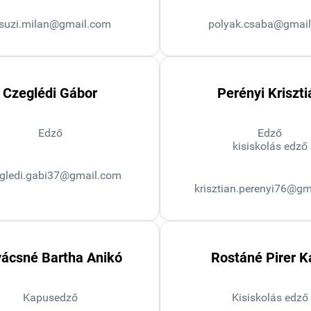
suzi.milan@gmail.com
polyak.csaba@gmai
Czeglédi Gábor
Perényi Kriszti
Edző
Edző
kisiskolás edző
gledi.gabi37@gmail.com
krisztian.perenyi76@g
ácsné Bartha Anikó
Rostáné Pirer K
Kapusedző
Kisiskolás edző