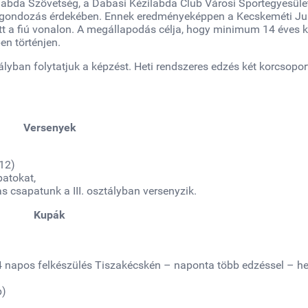
abda Szövetség, a Dabasi Kézilabda Club Városi Sportegyesület
éggondozás érdekében. Ennek eredményeképpen a Kecskeméti Ju
ett a fiú vonalon. A megállapodás célja, hogy minimum 14 éves k
n történjen.
yban folytatjuk a képzést. Heti rendszeres edzés két korcsopor
Versenyek
12)
atokat,
as csapatunk a III. osztályban versenyzik.
Kupák
-4 napos felkészülés Tiszakécskén – naponta több edzéssel – he
p)