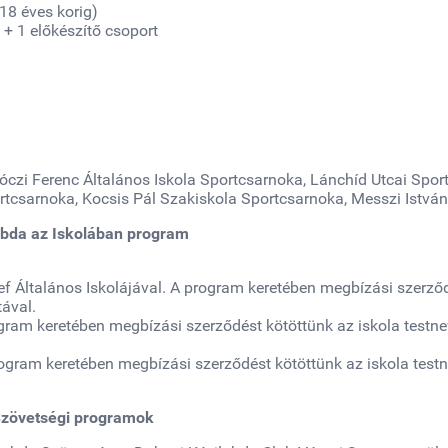
18 éves korig)
 + 1 előkészítő csoport
kóczi Ferenc Általános Iskola Sportcsarnoka, Lánchíd Utcai Spor
tcsarnoka, Kocsis Pál Szakiskola Sportcsarnoka, Messzi István
abda az Iskolában program
ef Általános Iskolájával. A program keretében megbízási szerző
tával.
ogram keretében megbízási szerződést kötöttünk az iskola testne
rogram keretében megbízási szerződést kötöttünk az iskola testn
zövetségi programok