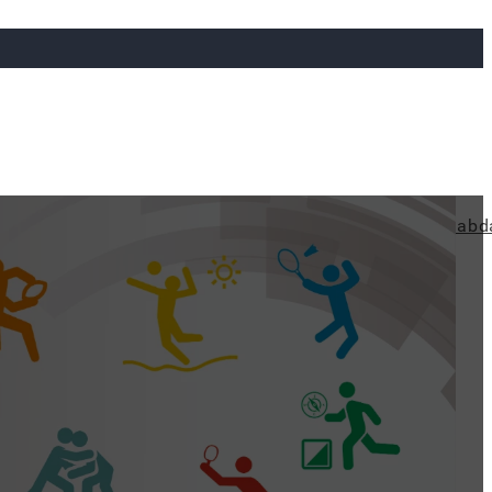
ya
Judo
Ökölvívás
Rögbi
Tollaslabda
Vízilabd