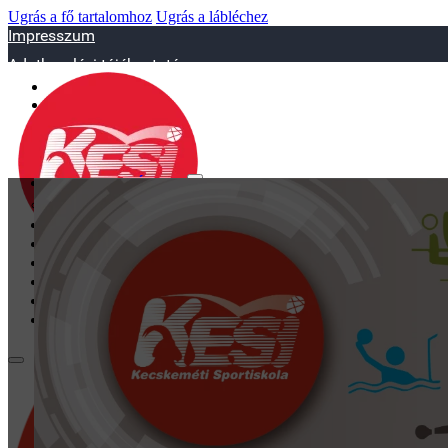
Ugrás a fő tartalomhoz
Ugrás a lábléchez
Impresszum
Adatkezelési tájékoztató
sportiskola@juniorsportkft.hu
SZAKOSZTÁLYOK
Asztalitenisz
Birkózó
Jégkorrong
Kézilabd
BEMUTATKOZÁS
EDZŐINK
GALÉRIA
TAO
KAPCSOLAT