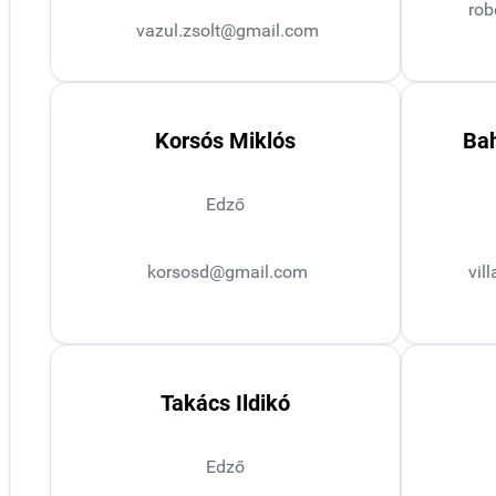
rob
vazul.zsolt@gmail.com
Korsós Miklós
Bah
Edző
korsosd@gmail.com
vil
Takács Ildikó
Edző