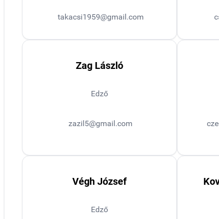
takacsi1959@gmail.com
c
Zag László
Edző
zazil5@gmail.com
cze
Végh József
Kov
Edző