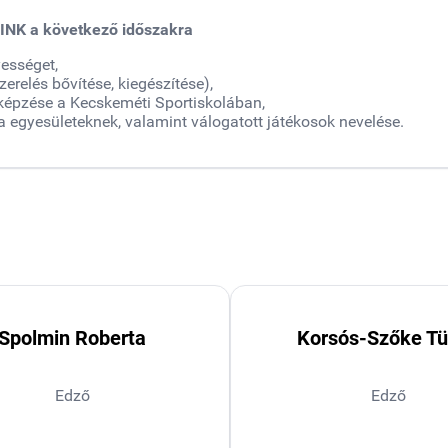
NK a következő időszakra
yességet,
erelés bővítése, kiegészítése),
, képzése a Kecskeméti Sportiskolában,
a egyesületeknek, valamint válogatott játékosok nevelése.
Spolmin Roberta
Korsós-Szőke T
Edző
Edző