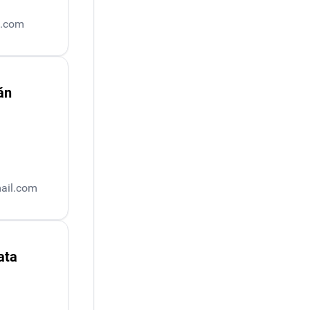
l.com
án
mail.com
ata