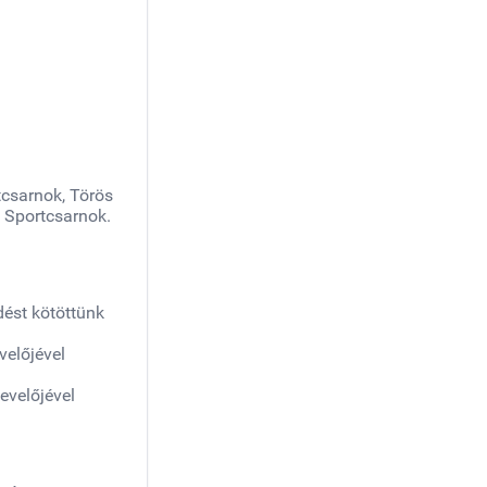
tcsarnok, Törös
 Sportcsarnok.
dést kötöttünk
velőjével
evelőjével