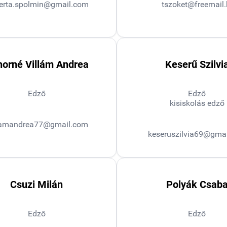
erta.spolmin@gmail.com
tszoket@freemail
orné Villám Andrea
Keserű Szilvi
Edző
Edző
kisiskolás edző
lamandrea77@gmail.com
keseruszilvia69@gma
Csuzi Milán
Polyák Csab
Edző
Edző