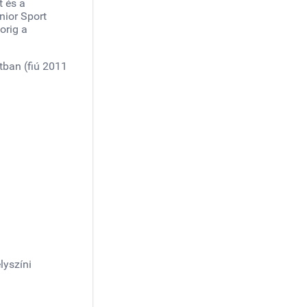
 és a
nior Sport
orig a
tban (fiú 2011
lyszíni