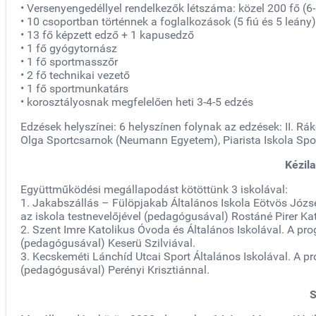
• Versenyengedéllyel rendelkezők létszáma: közel 200 fő (6-
• 10 csoportban történnek a foglalkozások (5 fiú és 5 leány)
• 13 fő képzett edző + 1 kapusedző
• 1 fő gyógytornász
• 1 fő sportmasszőr
• 2 fő technikai vezető
• 1 fő sportmunkatárs
• korosztályosnak megfelelően heti 3-4-5 edzés
Edzések helyszínei: 6 helyszínen folynak az edzések: II. Rá
Olga Sportcsarnok (Neumann Egyetem), Piarista Iskola Spor
Kézil
Együttműködési megállapodást kötöttünk 3 iskolával:
1. Jakabszállás – Fülöpjakab Általános Iskola Eötvös Józs
az iskola testnevelőjével (pedagógusával) Rostáné Pirer Ka
2. Szent Imre Katolikus Óvoda és Általános Iskolával. A pr
(pedagógusával) Keserü Szilviával.
3. Kecskeméti Lánchíd Utcai Sport Általános Iskolával. A p
(pedagógusával) Perényi Krisztiánnal.
S