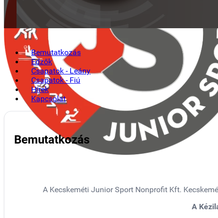
Bemutatkozás
Edzők
Csapatok - Leány
Csapatok - Fiú
Hírek
Kapcsolat
Bemutatkozás
A Kecskeméti Junior Sport Nonprofit Kft. Kecskemé
A Kézil