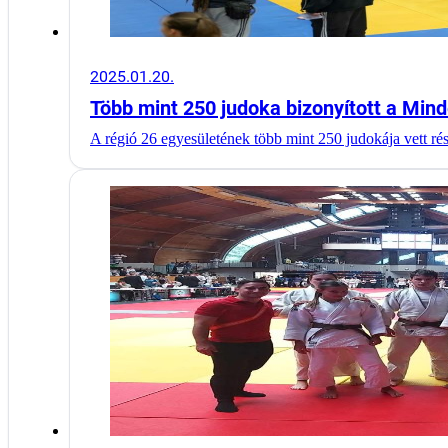
2025.01.20.
Több mint 250 judoka bizonyított a Mi
A régió 26 egyesületének több mint 250 judokája vett r