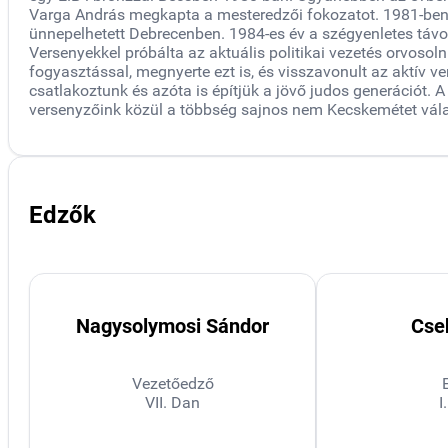
Varga András megkapta a mesteredzői fokozatot. 1981-ben 
ünnepelhetett Debrecenben. 1984-es év a szégyenletes távo
Versenyekkel próbálta az aktuális politikai vezetés orvoso
fogyasztással, megnyerte ezt is, és visszavonult az aktív ve
csatlakoztunk és azóta is építjük a jövő judos generációt. A
versenyzőink közül a többség sajnos nem Kecskemétet vála
Edzők
Nagysolymosi Sándor
Cse
Vezetőedző
VII. Dan
I