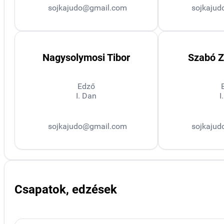
sojkajudo@gmail.com
sojkaju
Nagysolymosi Tibor
Szabó Z
Edző
I. Dan
I
sojkajudo@gmail.com
sojkaju
Csapatok, edzések