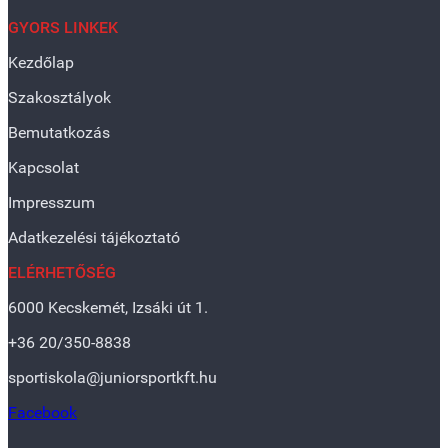
GYORS LINKEK
Kezdőlap
Szakosztályok
Bemutatkozás
Kapcsolat
Impresszum
Adatkezelési tájékoztató
ELÉRHETŐSÉG
6000 Kecskemét, Izsáki út 1.
+36 20/350-8838
sportiskola@juniorsportkft.hu
Facebook