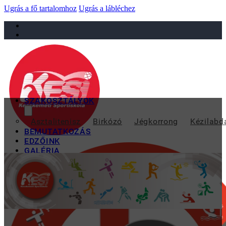
Ugrás a fő tartalomhoz
Ugrás a lábléchez
sportiskola@juniorsportkft.hu
SZAKOSZTÁLYOK
Asztalitenisz
Birkózó
Jégkorrong
Kézilabd
BEMUTATKOZÁS
EDZŐINK
GALÉRIA
TAO
KAPCSOLAT