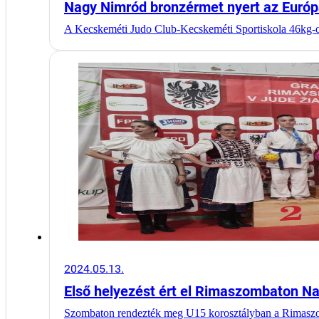
Nagy Nimród bronzérmet nyert az Euró
A Kecskeméti Judo Club-Kecskeméti Sportiskola 46kg
2024.05.13.
Első helyezést ért el Rimaszombaton N
Szombaton rendezték meg U15 korosztályban a Rimas