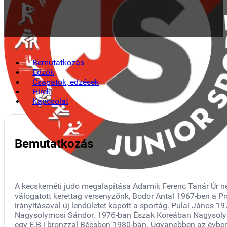
Bemutatkozás
Edzők
Csapatok, edzések
Hírek
Kapcsolat
Bemutatkozás
A kecskeméti judo megalapítása Adamik Ferenc Tanár Úr nevé
válogatott kerettag versenyzőnk, Bodor Antal 1967-ben a Prá
irányításával új lendületet kapott a sportág. Pulai János 1
Nagysolymosi Sándor. 1976-ban Észak Koreában Nagysolymos
egy E.B-i bronzzal Bécsben 1980-ban. Ugyanebben az évben