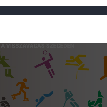
 A VISSZAVÁGÁS SZEGEDEN
a
Röplabda
Tájfutás
Úszó
Atlétika
Görkorcsol