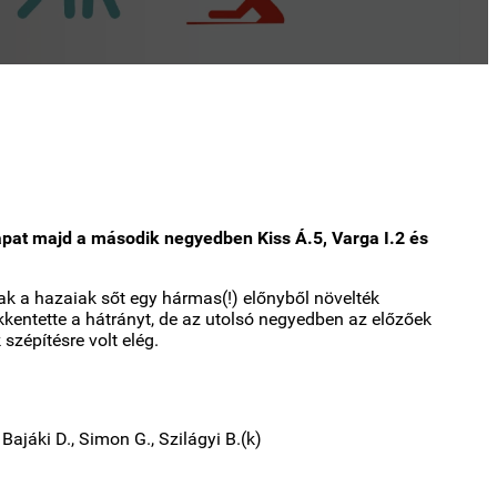
sapat majd a második negyedben Kiss Á.5, Varga I.2 és
k a hazaiak sőt egy hármas(!) előnyből növelték
kentette a hátrányt, de az utolsó negyedben az előzőek
szépítésre volt elég.
Bajáki D., Simon G., Szilágyi B.(k)