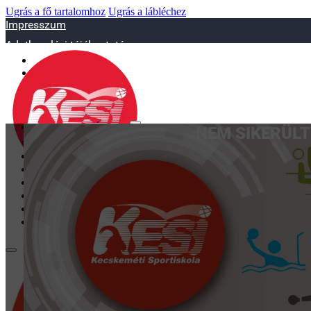
Ugrás a fő tartalomhoz
Ugrás a lábléchez
Impresszum
Adatkezelési tájékoztató
sportiskola@juniorsportkft.hu
SZAKOSZTÁLYOK
NEM SIKERÜLT
Asztalitenisz
Birkózó
Jégkorrong
Kézilabd
BEMUTATKOZÁS
EDZŐINK
GALÉRIA
TAO
KAPCSOLAT