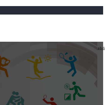
ya
Judo
Ökölvívás
Rögbi
Tollaslabda
Vízilabd