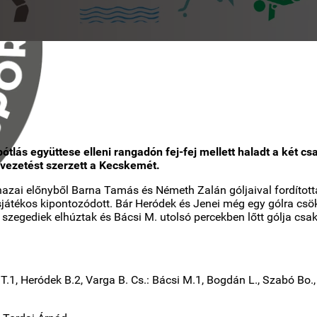
lás együttese elleni rangadón fej-fej mellett haladt a két c
 vezetést szerzett a Kecskemét.
zai előnyből Barna Tamás és Németh Zalán góljaival fordította
sjátékos kipontozódott. Bár Heródek és Jenei még egy gólra csök
szegediek elhúztak és Bácsi M. utolsó percekben lőtt gólja csak 
.T.1, Heródek B.2, Varga B. Cs.: Bácsi M.1, Bogdán L., Szabó Bo., 