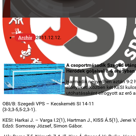
Archív
2011.12.12.
A csoportmásodik Szeged utánpót
Heródek góljaival 8-6 arányban
Harmadik negyedben aztán 9-2 ha
előnyüket. Közben két KESI kulc
utóhatásaként elfogyott az erő a 
OBI/B: Szegedi VPS – Kecskeméti SI 14-11
(3-3,3-5,5-2,3-1).
KESI: Harkai J. – Varga I.2(1), Hartman J., KISS Á.5(1), Jenei V
Edző: Somossy József, Simon Gábor.