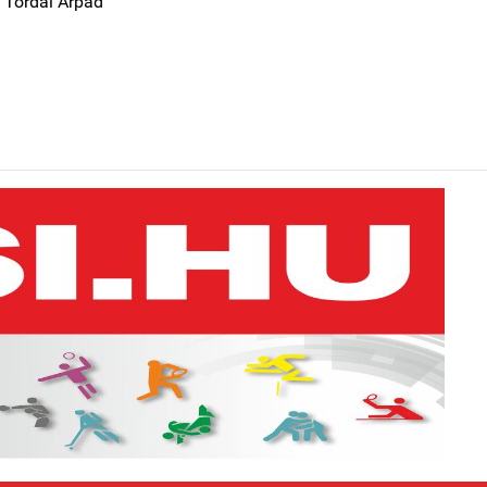
, Tordai Árpád