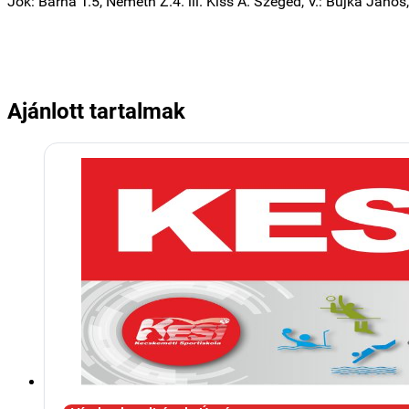
Jók: Barna T.5, Németh Z.4. ill. Kiss Á. Szeged, V.: Bujka János
Ajánlott tartalmak