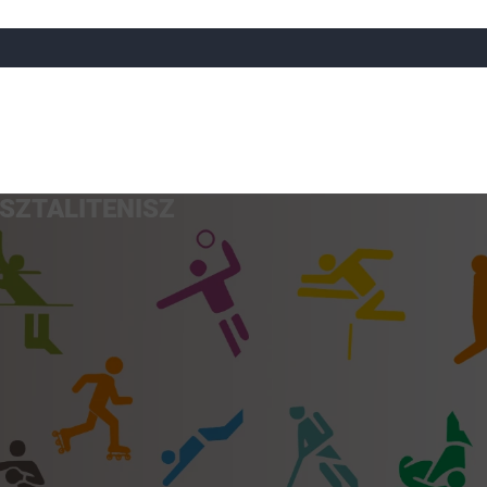
SZTALITENISZ
a
Röplabda
Tájfutás
Úszó
Atlétika
Görkorcsol