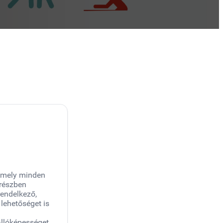
 amely minden
srészben
rendelkező,
 lehetőséget is
állóképességet.