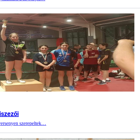
iszezői
 versenyen szerepeltek…