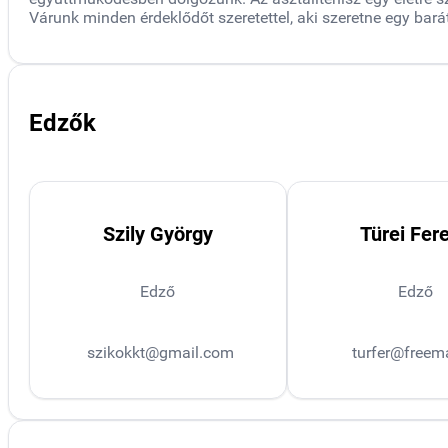
Várunk minden érdeklődőt szeretettel, aki szeretne egy bará
Edzők
Szily György
Türei Fer
Edző
Edző
szikokkt@gmail.com
turfer@freema