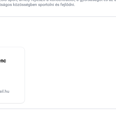
tságos közösségben sportolni és fejlődni.
enc
il.hu