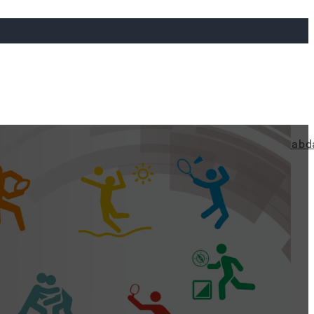
ya
Judo
Ökölvívás
Rögbi
Tollaslabda
Vízilabd