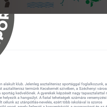
 alakult klub. Jelenleg asztalitenisz sportággal foglalkozunk,
ját asztalitenisz termünk Kecskemét szívében, a Széchenyi váro
a sportág kedvelőinek. A gyerekek képzését nagy tapasztalattal 
re helyezik a hangsúlyt. A fiatal tehetségek számára versenyzési
t célunk az utánpótlás-nevelés, ezért több iskolával is szoros
ló sport, amely fejleszti a koncentrációt, a gyorsaságot és az 