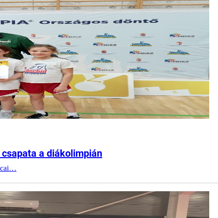
z csapata a diákolimpián
tcai…