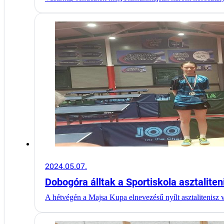
2024.05.07.
Dobogóra álltak a Sportiskola asztaliten
A hétvégén a Majsa Kupa elnevezésű nyílt asztalitenisz