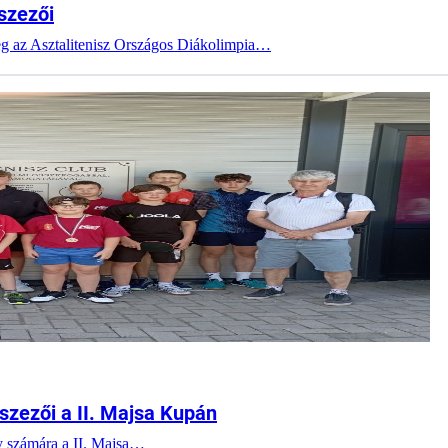
iszezői
eg az Asztalitenisz Országos Diákolimpia…
iszezői a II. Majsa Kupán
y számára a II. Majsa…