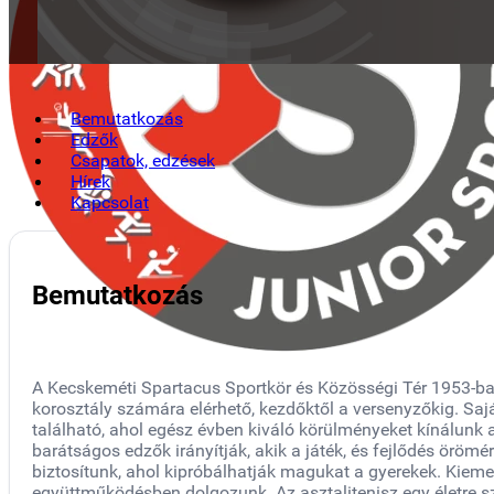
Bemutatkozás
Edzők
Csapatok, edzések
Hírek
Kapcsolat
Bemutatkozás
A Kecskeméti Spartacus Sportkör és Közösségi Tér 1953-ban
korosztály számára elérhető, kezdőktől a versenyzőkig. Sa
található, ahol egész évben kiváló körülményeket kínálunk 
barátságos edzők irányítják, akik a játék, és fejlődés örömé
biztosítunk, ahol kipróbálhatják magukat a gyerekek. Kiemel
együttműködésben dolgozunk. Az asztalitenisz egy életre szó