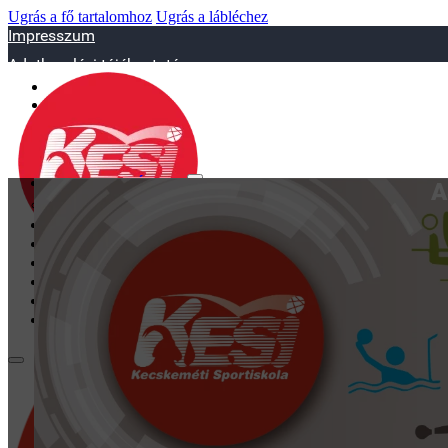
Ugrás a fő tartalomhoz
Ugrás a lábléchez
Impresszum
Adatkezelési tájékoztató
sportiskola@juniorsportkft.hu
SZAKOSZTÁLYOK
A
Asztalitenisz
Birkózó
Jégkorrong
Kézilabd
BEMUTATKOZÁS
EDZŐINK
GALÉRIA
TAO
KAPCSOLAT