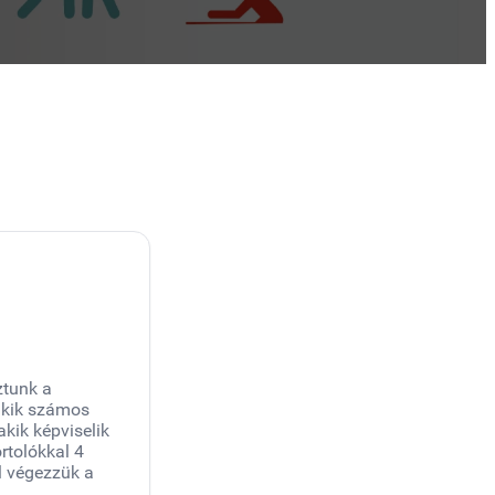
ztunk a
 akik számos
kik képviselik
rtolókkal 4
l végezzük a