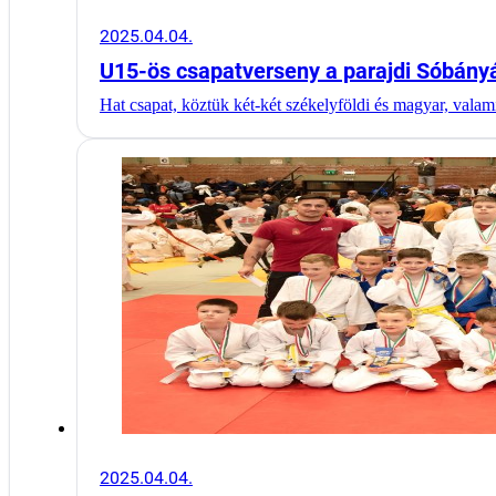
2025.04.04.
U15-ös csapatverseny a parajdi Sóbány
Hat csapat, köztük két-két székelyföldi és magyar, vala
2025.04.04.