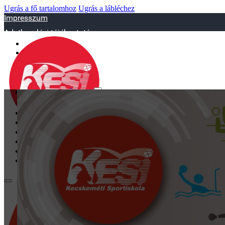
Ugrás a fő tartalomhoz
Ugrás a lábléchez
Impresszum
Adatkezelési tájékoztató
sportiskola@juniorsportkft.hu
SZAKOSZTÁLYOK
Asztalitenisz
Birkózó
Jégkorrong
Kézilabd
BEMUTATKOZÁS
EDZŐINK
GALÉRIA
TAO
KAPCSOLAT