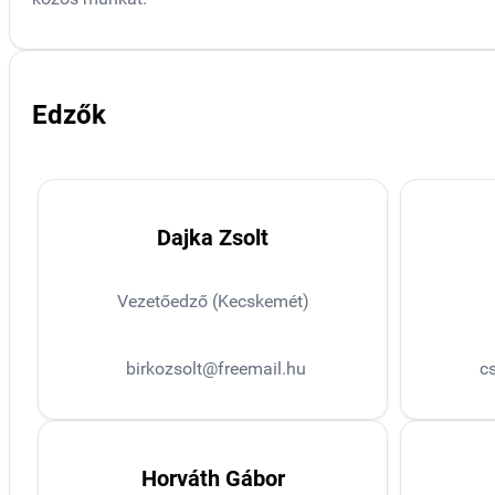
Edzők
Dajka Zsolt
Vezetőedző (Kecskemét)
birkozsolt@freemail.hu
c
Horváth Gábor