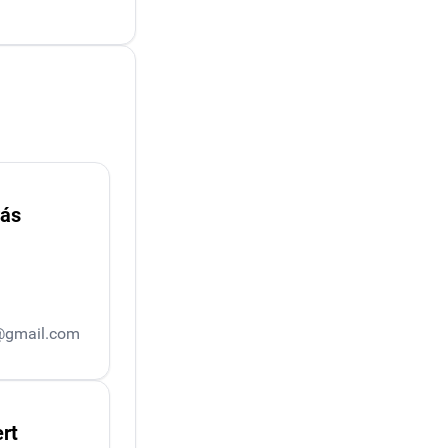
rás
@gmail.com
rt