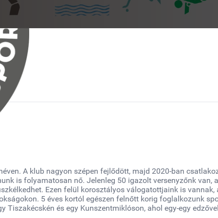
néven. A klub nagyon szépen fejlődött, majd 2020-ban csatlako
unk is folyamatosan nő. Jelenleg 50 igazolt versenyzőnk van,
kélkedhet. Ezen felül korosztályos válogatottjaink is vannak, a
ságokon. 5 éves kortól egészen felnőtt korig foglalkozunk spo
Egy Tiszakécskén és egy Kunszentmiklóson, ahol egy-egy edzőve