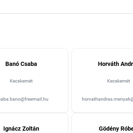
Banó Csaba
Horváth And
Kecskemét
Kecskemét
saba.bano@freemail.hu
horvathandras.menyak
Ignácz Zoltán
Gödény Róbe