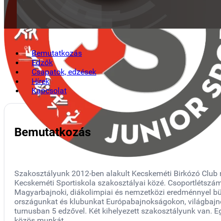
Bemutatkozás
Edzők
Csapatok, edzések
Hírek
Kapcsolat
Bemutatkozás
Szakosztályunk 2012-ben alakult Kecskeméti Birkózó Club 
Kecskeméti Sportiskola szakosztályai közé. Csoportlétszám
Magyarbajnoki, diákolimpiai és nemzetközi eredménnyel büsz
országunkat és klubunkat Európabajnokságokon, világbajnok
turnusban 5 edzővel. Két kihelyezett szakosztályunk van. 
közös munkát.