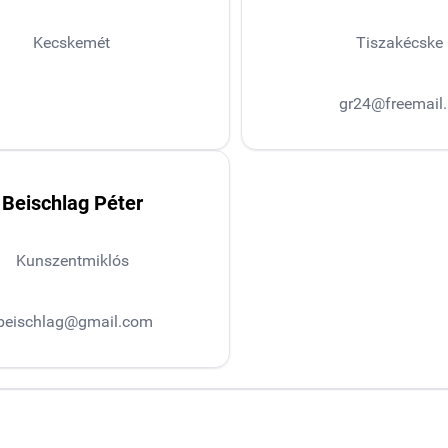
Kecskemét
Tiszakécske
gr24@freemail
Beischlag Péter
Kunszentmiklós
beischlag@gmail.com