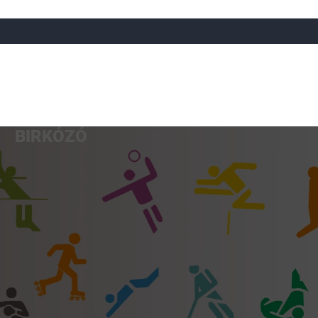
BIRKÓZÓ
a
Röplabda
Tájfutás
Úszó
Atlétika
Görkorcsol