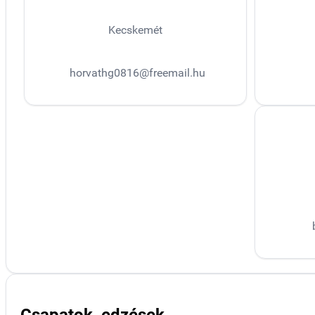
Kecskemét
horvathg0816@freemail.hu
Csapatok, edzések