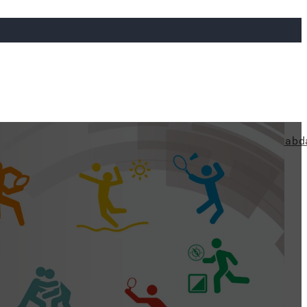
ya
Judo
Ökölvívás
Rögbi
Tollaslabda
Vízilabd