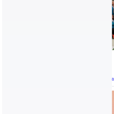
2017.09.25.
Aranyeső az atlétáknál
Két helyszínen fejeződött be a bajnoki idény atlétikában.
Archív, Edzőink, munkatársaink, Úszás, Vízilabda