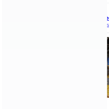
2017.09.18.
Tóth Péter Emlékversenyen jártak a k
Maratoni hosszúságúra nyúlt a fiatalon elhunyt Tóth Péter
Archív, Judo