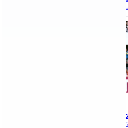
7. Mátra kupaGyöngyös 2017. szeptember 1-3. Hetedik al
Archív
2017.09.04.
Ismét remekeltek a KARC-KESI-s atlét
A hétvégén folytatódtak a Magyar Liga versenyek. A Felnőt