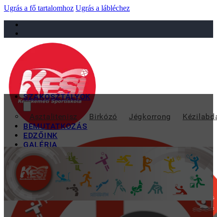
Ugrás a fő tartalomhoz
Ugrás a lábléchez
sportiskola@juniorsportkft.hu
SZAKOSZTÁLYOK
20
Asztalitenisz
Birkózó
Jégkorrong
Kézilabd
BEMUTATKOZÁS
EDZŐINK
GALÉRIA
TAO
KAPCSOLAT