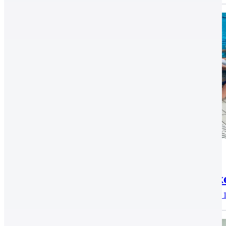
Archív, Úszás, Vízilabda
2017.09.25.
Kapott gól nélkül győzték le ellenfelük
Markovits Kálmán 2005 Bajnokság KESI-Százhalombatta 14