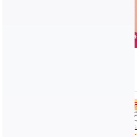
2017.09.22.
Jánosi István
Jánosi István vízilabda edző
Archív, Asztalitenisz