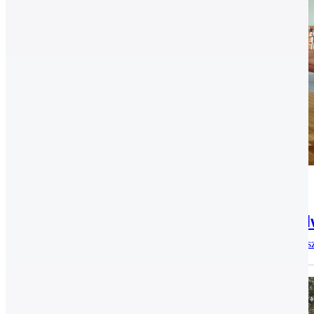
Archív, Ökölvívás
2017.09.25.
Két bajnoki címet zsebeltek be az ököl
A hétvégén Győrben rendezték meg a 2017. évi ifjúsági or
Archív, Atlétika