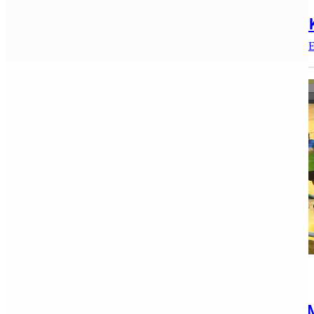
2017.09.12.
Szombaton Szegeden versenyeztek a K
A KJC-KESI judokái a Csaba Béla Emlékversenyen és az E
Archív, Kézilabda, Úszás
2017.09.06.
Ezüstérmek és legjobb játékosok a 7.