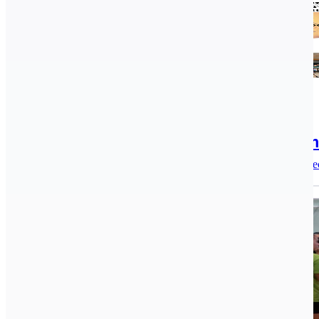
2017.09.22.
Pingpongozni vágyókat vár a Kecskemé
A Kecskeméti Spartacus Sportkör és Közösségi Tér és a Kecs
Archív, Kézilabda