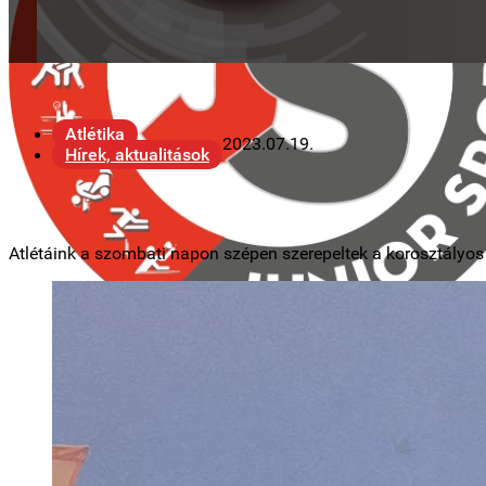
Atlétika
2023.07.19.
Hírek, aktualitások
Atlétáink a szombati napon szépen szerepeltek a korosztályos