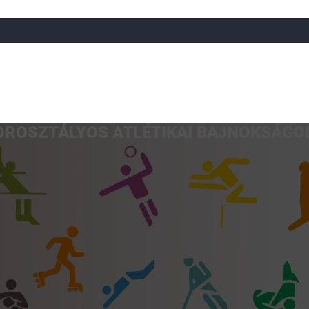
OROSZTÁLYOS ATLÉTIKAI BAJNOKSÁGO
a
Röplabda
Tájfutás
Úszó
Atlétika
Görkorcsol