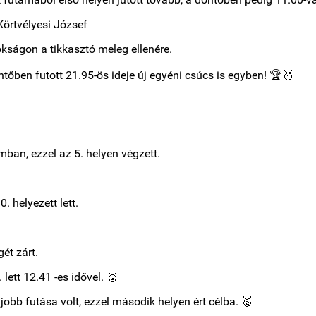
Körtvélyesi József
kságon a tikkasztó meleg ellenére.
őben futott 21.95-ös ideje új egyéni csúcs is egyben! 🏆🥇
ban, ezzel az 5. helyen végzett.
. helyezett lett.
ét zárt.
ett 12.41 -es idővel. 🥈
obb futása volt, ezzel második helyen ért célba. 🥈