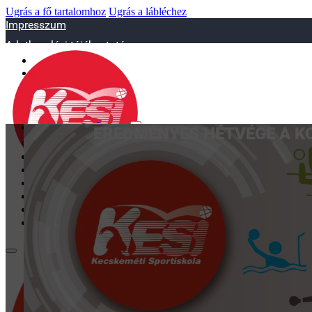
Ugrás a fő tartalomhoz
Ugrás a lábléchez
Impresszum
Adatkezelési tájékoztató
sportiskola@juniorsportkft.hu
SZAKOSZTÁLYOK
EREDMÉNYES HÉTVÉGE A K
Asztalitenisz
Birkózó
Jégkorrong
Kézilabd
BEMUTATKOZÁS
EDZŐINK
GALÉRIA
TAO
KAPCSOLAT