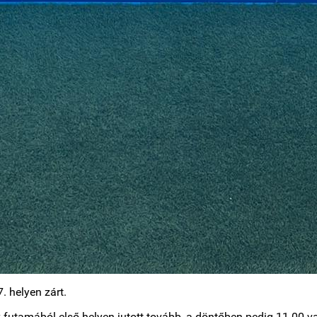
. helyen zárt.
futamából első helyen jutott tovább, a döntőben pedig 11.00-va