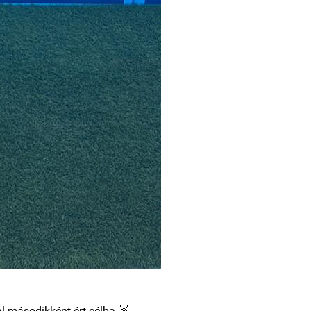
l másodikként ért célba.🥈