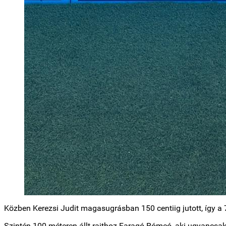
Közben Kerezsi Judit magasugrásban 150 centiig jutott, így a 7
Szintén 100 méteren állt rajthoz Faragó Rómeó, aki ugyancsak 