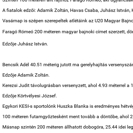
A fiatalok edzői: Adamik Zoltán, Havas Csaba, Juhász István, 
Vasárnap is szépen szerepeltek atlétáink az U20 Magyar Bajno
Faragó Rómeó 200 méteren magyar bajnoki címet szerzett, dönt
Edzője Juhász István.
Bencsik Adél 40.51 méterig jutott ma gerelyhajítás versenyszám
Edzője Adamik Zoltán.
Kerezsi Judit távolugrásban versenyzett, ahol 4.93 méterrel a 10
Edzője Körtvélyesi József.
Egykori KESI-s sportolónk Huszka Blanka is eredményes hétvég
100 méteren futamgyőztesként ment tovább a döntőbe, ahol 2. l
Másnap szintén 200 méteren állhatott dobogóra, 25.44 idei legj