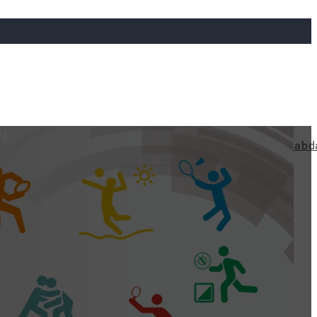
N
ya
Judo
Ökölvívás
Rögbi
Tollaslabda
Vízilabd