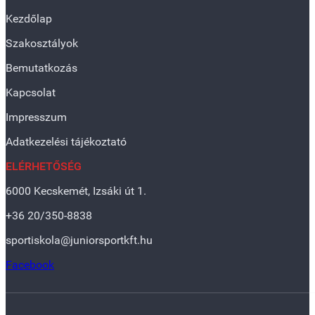
Kezdőlap
Szakosztályok
Bemutatkozás
Kapcsolat
Impresszum
Adatkezelési tájékoztató
ELÉRHETŐSÉG
6000 Kecskemét, Izsáki út 1.
+36 20/350-8838
sportiskola@juniorsportkft.hu
Facebook