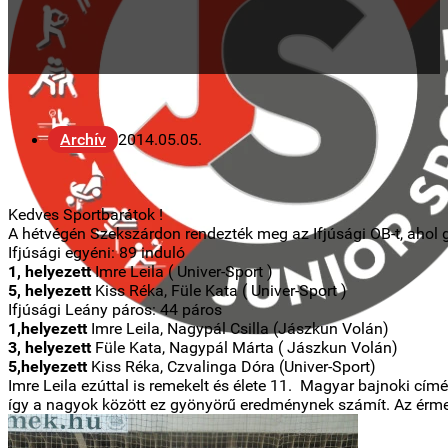
Archív
2014.05.05.
Kedves Sportbarátok !
A hétvégén Szekszárdon rendezték meg az Ifjúsági OB-t, ahol 
Ifjúsági egyéni: 89 induló
1, helyezett
Imre Leila ( Univer-Sport )
5, helyezett
Kiss Réka, Füle Kata ( Univer-Sport )
Ifjúsági Leány páros: 44 páros
1,helyezett
Imre Leila, Nagypál Csilla (Jászkun Volán)
3, helyezett
Füle Kata, Nagypál Márta ( Jászkun Volán)
5,helyezett
Kiss Réka, Czvalinga Dóra (Univer-Sport)
Imre Leila ezúttal is remekelt és élete 11. Magyar bajnoki címé
így a nagyok között ez gyönyörű eredménynek számít. Az érmek