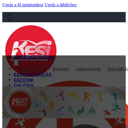
Ugrás a fő tartalomhoz
Ugrás a lábléchez
sportiskola@juniorsportkft.hu
SZAKOSZTÁLYOK
Asztalitenisz
Birkózó
Jégkorrong
Kézilabd
BEMUTATKOZÁS
EDZŐINK
GALÉRIA
TAO
KAPCSOLAT