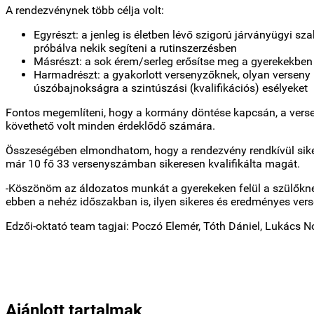
A rendezvénynek több célja volt:
Egyrészt: a jenleg is életben lévő szigorú járványügyi s
próbálva nekik segíteni a rutinszerzésben
Másrészt: a sok érem/serleg erősítse meg a gyerekekben 
Harmadrészt: a gyakorlott versenyzőknek, olyan verseny l
úszóbajnokságra a szintúszási (kvalifikációs) esélyeket
Fontos megemlíteni, hogy a kormány döntése kapcsán, a versen
követhető volt minden érdeklődő számára.
Összeségében elmondhatom, hogy a rendezvény rendkívül sikeres
már 10 fő 33 versenyszámban sikeresen kvalifikálta magát.
-Köszönöm az áldozatos munkát a gyerekeken felül a szülőkn
ebben a nehéz időszakban is, ilyen sikeres és eredményes ver
Edzői-oktató team tagjai: Poczó Elemér, Tóth Dániel, Lukács N
Ajánlott tartalmak