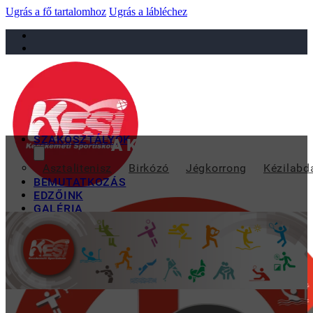
Ugrás a fő tartalomhoz
Ugrás a lábléchez
sportiskola@juniorsportkft.hu
SZAKOSZTÁLYOK
A KESI MEGRENDEZTE AZ 
Asztalitenisz
Birkózó
Jégkorrong
Kézilabd
BEMUTATKOZÁS
EDZŐINK
GALÉRIA
TAO
KAPCSOLAT