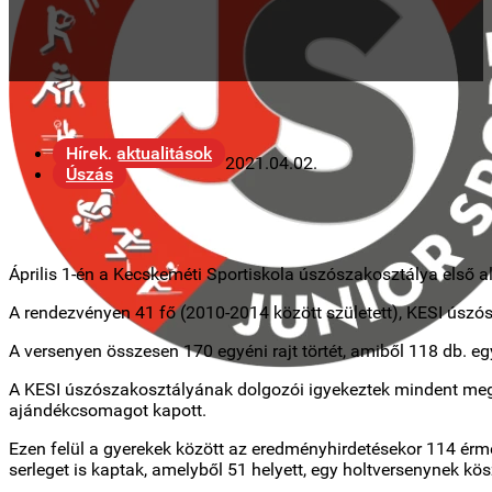
Hírek, aktualitások
2021.04.02.
Úszás
Április 1-én a Kecskeméti Sportiskola úszószakosztálya első 
A rendezvényen 41 fő (2010-2014 között született), KESI úszó
A versenyen összesen 170 egyéni rajt törtét, amiből 118 db. egy
A KESI úszószakosztályának dolgozói igyekeztek mindent megte
ajándékcsomagot kapott.
Ezen felül a gyerekek között az eredményhirdetésekor 114 érme
serleget is kaptak, amelyből 51 helyett, egy holtversenynek kö