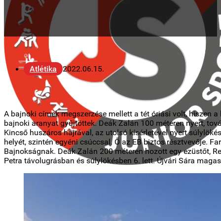
Atlétika
2022.06.15.
A bajnoki címek megszerzése mellett a tét óriási volt, hiszen 
bajnoki aranyat gyűjtöttek. Deák Zalán 100 méteren nyert, tová
Kincső huszáros hajrával, az utolsó kísérletével nyert súlylök
helyét, szintén egyéni csúccsal. Ő az EB biztos résztvevője. F
Bajnokságnak. Deák Zalán 200 méteren hozott egy ezüstőt, Ret
Petra távolugrásban és súlylökésben 6. lett. Újvári Sára maga