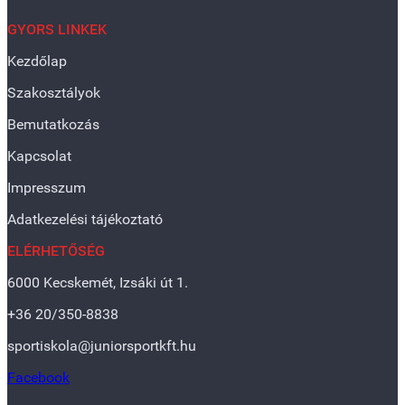
GYORS LINKEK
Kezdőlap
Szakosztályok
Bemutatkozás
Kapcsolat
Impresszum
Adatkezelési tájékoztató
ELÉRHETŐSÉG
6000 Kecskemét, Izsáki út 1.
+36 20/350-8838
sportiskola@juniorsportkft.hu
Facebook