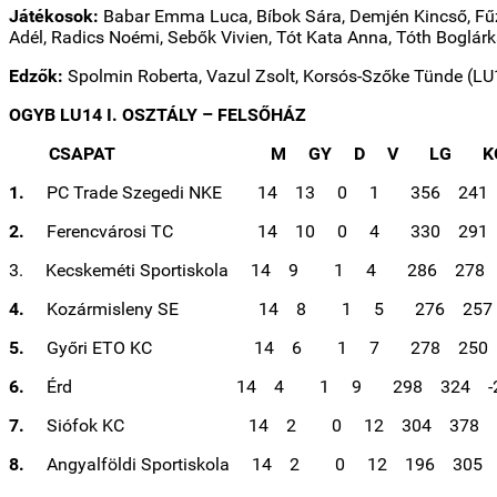
Játékosok:
Babar Emma Luca, Bíbok Sára, Demjén Kincső, Fűz 
Adél, Radics Noémi, Sebők Vivien, Tót Kata Anna, Tóth Boglárka
Edzők:
Spolmin Roberta, Vazul Zsolt, Korsós-Szőke Tünde (LU1
OGYB LU14 I. OSZTÁLY – FELSŐHÁZ
CSAPAT M GY D V LG K
1.
PC Trade Szegedi NKE 14 13 0 1 356 2
2.
Ferencvárosi TC 14 10 0 4 330 2
3. Kecskeméti Sportiskola 14 9 1 4 286 
4.
Kozármisleny SE 14 8 1 5 276 2
5.
Győri ETO KC 14 6 1 7 278 2
6.
Érd 14 4 1 9 298 324 
7.
Siófok KC 14 2 0 12 304 378
8.
Angyalföldi Sportiskola 14 2 0 12 196 30