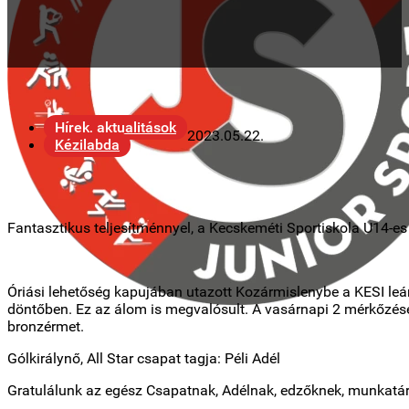
Hírek, aktualitások
2023.05.22.
Kézilabda
Fantasztikus teljesítménnyel, a Kecskeméti Sportiskola U14-
Óriási lehetőség kapujában utazott Kozármislenybe a KESI le
döntőben. Ez az álom is megvalósult. A vasárnapi 2 mérkőzése
bronzérmet.
Gólkirálynő, All Star csapat tagja: Péli Adél
Gratulálunk az egész Csapatnak, Adélnak, edzőknek, munkatárs