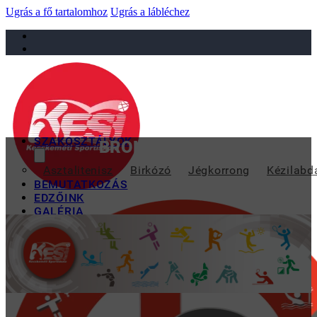
Ugrás a fő tartalomhoz
Ugrás a lábléchez
sportiskola@juniorsportkft.hu
SZAKOSZTÁLYOK
BRONZÉRMES A SPORTISKO
Asztalitenisz
Birkózó
Jégkorrong
Kézilabd
BEMUTATKOZÁS
EDZŐINK
GALÉRIA
TAO
KAPCSOLAT