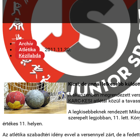
Archív
Atlétika
2011.11.30.
Kézilabda
Kicsi, de annál lelkesebb küld
A skanzenben megrendezett verse
KARC-KESI atlétái közül a tavass
A legkisebbeknek rendezett Miku
szerepelt legjobban, 11. lett. Kó
értékes 11. helyen.
Az atlétika szabadtéri idény evvel a versennyel zárt, de a fed