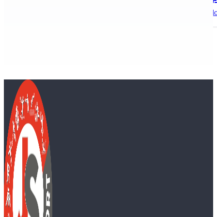
Hétfőn, a városi tanévnyitón, a 122. tanévet kezdő Zrínyi I