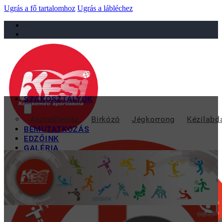
Ugrás a fő tartalomhoz
Ugrás a lábléchez
sportiskola@juniorsportkft.hu
SZAKOSZTÁLYOK
20
Asztalitenisz
Birkózó
Jégkorrong
Kézilabd
BEMUTATKOZÁS
EDZŐINK
GALÉRIA
TAO
KAPCSOLAT