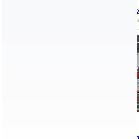
2021.09.20.
Jól szerepeltek a Kecskeméti Sportis
A szeptember 18-án Egerben rendezett emlékversenyen két 
Hírek, aktualitások, Röplabda
2021.09.02.
A tanévnyitón adták át a szabadtéri rö