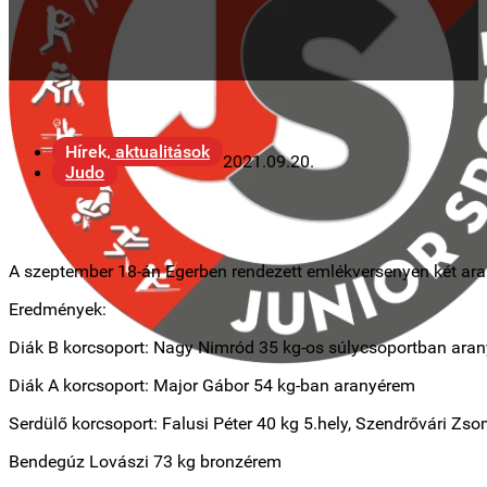
Hírek, aktualitások
2021.09.20.
Judo
A szeptember 18-án Egerben rendezett emlékversenyen két aran
Eredmények:
Diák B korcsoport: Nagy Nimród 35 kg-os súlycsoportban ara
Diák A korcsoport: Major Gábor 54 kg-ban aranyérem
Serdülő korcsoport: Falusi Péter 40 kg 5.hely, Szendrővári Zs
Bendegúz Lovászi 73 kg bronzérem