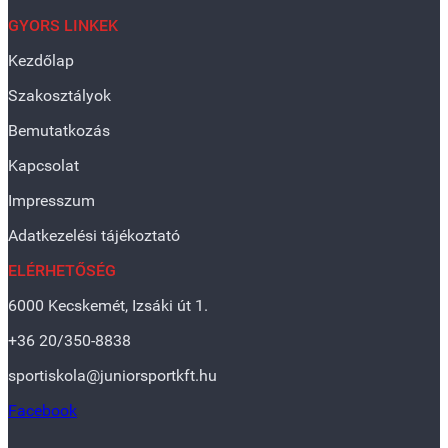
GYORS LINKEK
Kezdőlap
Szakosztályok
Bemutatkozás
Kapcsolat
Impresszum
Adatkezelési tájékoztató
ELÉRHETŐSÉG
6000 Kecskemét, Izsáki út 1.
+36 20/350-8838
sportiskola@juniorsportkft.hu
Facebook