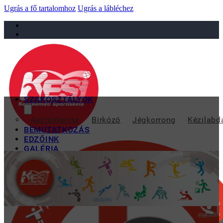
Ugrás a fő tartalomhoz
Ugrás a lábléchez
sportiskola@juniorsportkft.hu
SZAKOSZTÁLYOK
V
Asztalitenisz
Birkózó
Jégkorrong
Kézilabd
BEMUTATKOZÁS
EDZŐINK
GALÉRIA
TAO
KAPCSOLAT