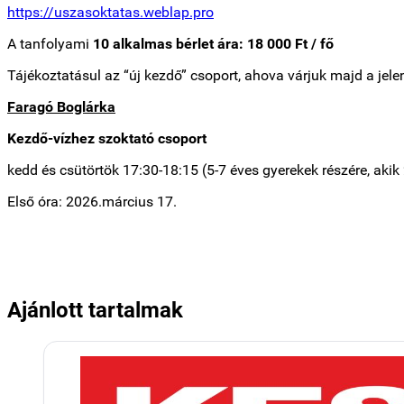
https://uszasoktatas.weblap.pro
A tanfolyami
10 alkalmas bérlet ára: 18 000 Ft / fő
Tájékoztatásul az “új kezdő” csoport, ahova várjuk majd a jel
Faragó Boglárka
Kezdő-vízhez szoktató csoport
kedd és csütörtök 17:30-18:15 (5-7 éves gyerekek részére,
akik 
Első óra: 2026.március 17.
Ajánlott tartalmak