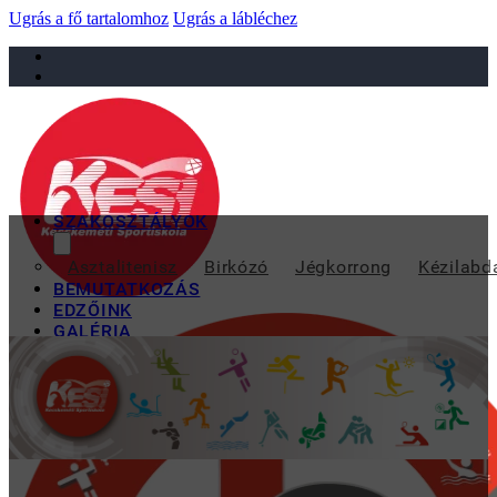
Ugrás a fő tartalomhoz
Ugrás a lábléchez
sportiskola@juniorsportkft.hu
SZAKOSZTÁLYOK
TISZTELT SZÜ
Asztalitenisz
Birkózó
Jégkorrong
Kézilabd
BEMUTATKOZÁS
EDZŐINK
GALÉRIA
TAO
KAPCSOLAT