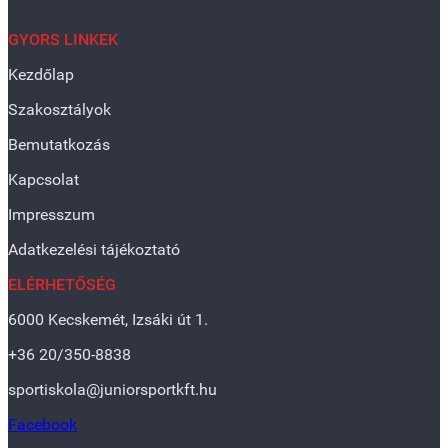
GYORS LINKEK
Kezdőlap
Szakosztályok
Bemutatkozás
Kapcsolat
Impresszum
Adatkezelési tájékoztató
ELÉRHETŐSÉG
6000 Kecskemét, Izsáki út 1.
+36 20/350-8838
sportiskola@juniorsportkft.hu
Facebook