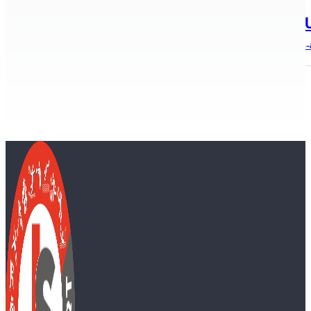
2020.12.08.
Kiemelkedően szerepel a Sportiskola 
Kecskemét adott otthont 2020. december 5-én az U14 3X3-a