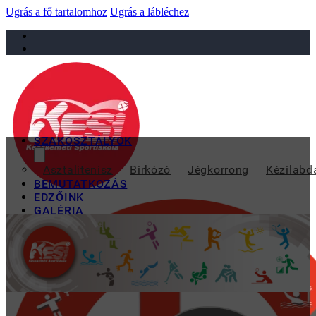
Ugrás a fő tartalomhoz
Ugrás a lábléchez
sportiskola@juniorsportkft.hu
SZAKOSZTÁLYOK
Asztalitenisz
Birkózó
Jégkorrong
Kézilabd
BEMUTATKOZÁS
EDZŐINK
GALÉRIA
TAO
KAPCSOLAT