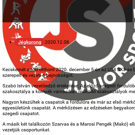
Jégkorong
2020.12.08.
Kecskemét adott otthont 2020. december 5-én az U14 3X3-as b
szerepelt és vezeti a bajnokságot.
Szabó István vezetőedző értékelése: Az előző szegedi forduló
szakosztálya a környék városaiban működő szakosztályok mento
Nagyon készültek a csapatok a fordulóra és már az első mérk
egyesületünk csapatát. A mérkőzésen az edzéseken begyakorolt
szegedi csapatot.
A másik két találkozón Szarvas és a Marosi Pengék (Makó) elle
vezetjük csoportunkat.