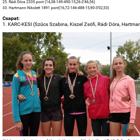
25. Rádi Dóra 2335 pont (14,38-149-490-15,26-2’46,56)
33. Hartmann Nikolett 1891 pont(16,72-146-488-15,90-3’02,53)
Csapat:
1. KARC-KESI (Szűcs Szabina, Kiszel Zsófi, Rádi Dóra, Hartman