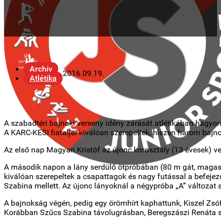
Archív
2016.09.19.
Atlétika
A szabadtéri bajnoki verseny idény zárását atlétikában hagyo
A KARC-KESI fiataljai kiválóan szerepeltek, hiszen három bajno
Az első nap Magyari Kristóf az újonc korosztály (13 évesek) v
A második napon a lány serdülő ötpróbában (80 m gát, magasug
kiválóan szerepeltek a csapattagok és nagy futással a befejez
Szabina mellett. Az újonc lányoknál a négypróba „A” változat s
A bajnokság végén, pedig egy örömhírt kaphattunk, Kiszel Zsóf
Korábban Szűcs Szabina távolugrásban, Beregszászi Renáta sú