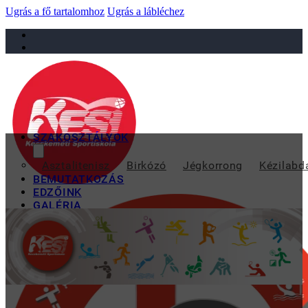
Ugrás a fő tartalomhoz
Ugrás a lábléchez
sportiskola@juniorsportkft.hu
SZAKOSZTÁLYOK
SIKERES TÖB
Asztalitenisz
Birkózó
Jégkorrong
Kézilabd
BEMUTATKOZÁS
EDZŐINK
GALÉRIA
TAO
KAPCSOLAT