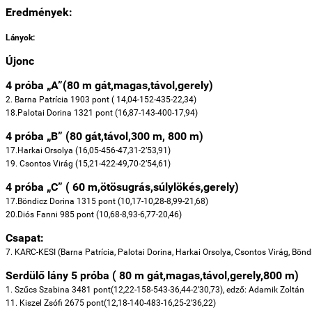
Eredmények:
Lányok:
Újonc
4 próba „A”(80 m gát,magas,távol,gerely)
2. Barna Patrícia 1903 pont ( 14,04-152-435-22,34)
18.Palotai Dorina 1321 pont (16,87-143-400-17,94)
4 próba „B” (80 gát,távol,300 m, 800 m)
17.Harkai Orsolya (16,05-456-47,31-2’53,91)
19. Csontos Virág (15,21-422-49,70-2’54,61)
4 próba „C” ( 60 m,ötösugrás,súlylökés,gerely)
17.Böndicz Dorina 1315 pont (10,17-10,28-8,99-21,68)
20.Diós Fanni 985 pont (10,68-8,93-6,77-20,46)
Csapat:
7. KARC-KESI (Barna Patrícia, Palotai Dorina, Harkai Orsolya, Csontos Virág, Bönd
Serdülő lány 5 próba ( 80 m gát,magas,távol,gerely,800 m)
1. Szűcs Szabina 3481 pont(12,22-158-543-36,44-2’30,73),
edző: Adamik Zoltán
11. Kiszel Zsófi 2675 pont(12,18-140-483-16,25-2’36,22)