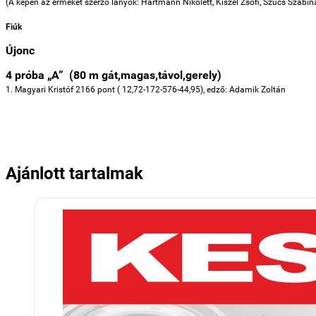
(A képen az érmeket szerző lányok: Hartmann Nikolett, Kiszel Zsófi, Szűcs Szabina
Fiúk
Újonc
4 próba „A” (80 m gát,magas,távol,gerely)
1. Magyari Kristóf 2166 pont ( 12,72-172-576-44,95),
edző: Adamik Zoltán
Ajánlott tartalmak