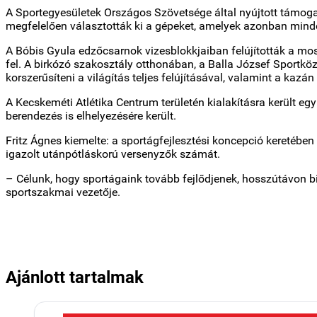
A Sportegyesületek Országos Szövetsége által nyújtott támoga
megfelelően választották ki a gépeket, amelyek azonban minden
A Bóbis Gyula edzőcsarnok vizesblokkjaiban felújították a mo
fel. A birkózó szakosztály otthonában, a Balla József Sportközp
korszerűsíteni a világítás teljes felújításával, valamint a kazán
A Kecskeméti Atlétika Centrum területén kialakításra került eg
berendezés is elhelyezésére került.
Fritz Ágnes kiemelte: a sportágfejlesztési koncepció keretében
igazolt utánpótláskorú versenyzők számát.
– Célunk, hogy sportágaink tovább fejlődjenek, hosszútávon b
sportszakmai vezetője.
Ajánlott tartalmak