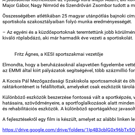
Major Gábor, Nagy Nimród és Szendrővári Zsombor tudott a m
Összességében atlétikában 25 magyar utánpótlás bajnoki cím, 
sportiskola szakosztályaiban folyó munka eredményességét.
– Az egyéni és a küzdősportoknak teremtettünk jobb körülmén
kiváló röplabdázó, aki már harmadik éve vezeti a sportiskolát.
Fritz Ágnes, a KESI sportszakmai vezetője
Elmondta, hogy a beruházásoknál alapvetően figyelembe vették
az EMMI által kiírt pályázatok segítségével, több százmillió 
A Kocsis Pál Mezőgazdasági Szakiskola sportcsarnokát és öltözői
raktárkonténert is felállítottak, amelyeket csak eszközök tárol
Különböző eszközök beszerzése fontossá vált a sportképzés, 
hatásaira, szövődményeire, a sportfoglalkozások alatt minden 
és rehabilitációs eszközök. A különböző sportágakhoz javasolt
A fejlesztésekről egy film is készült, amelyet az alábbi linken leh
https://drive.google.com/drive/folders/1Ip4B3cblG0x96bTx