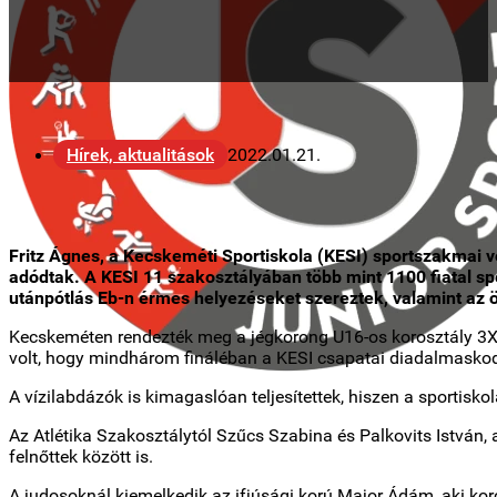
Hírek, aktualitások
2022.01.21.
Fritz Ágnes, a Kecskeméti Sportiskola (KESI) sportszakmai ve
adódtak. A KESI 11 szakosztályában több mint 1100 fiatal spo
utánpótlás Eb-n érmes helyezéseket szereztek, valamint az 
Kecskeméten rendezték meg a jégkorong U16-os korosztály 3X3
volt, hogy mindhárom fináléban a KESI csapatai diadalmaskodt
A vízilabdázók is kimagaslóan teljesítettek, hiszen a sportisko
Az Atlétika Szakosztálytól Szűcs Szabina és Palkovits István,
felnőttek között is.
A judosoknál kiemelkedik az ifjúsági korú Major Ádám, aki ko