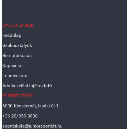
GYORS LINKEK
Kezdőlap
Szakosztályok
Bemutatkozás
Kapcsolat
Impresszum
Adatkezelési tájékoztató
ELÉRHETŐSÉG
6000 Kecskemét, Izsáki út 1.
+36 20/350-8838
sportiskola@juniorsportkft.hu