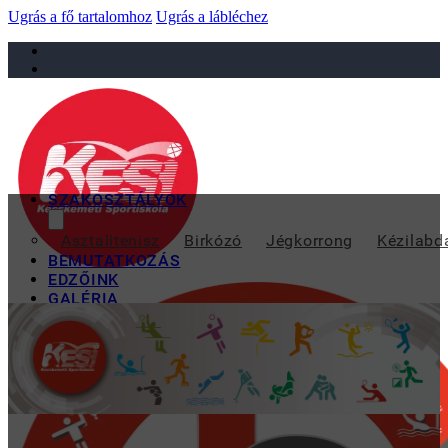
Ugrás a fő tartalomhoz
Ugrás a lábléchez
sportiskola@juniorsportkft.hu
SZAKOSZTÁLYOK
SIKERES ÉVET ZÁ
Asztalitenisz
Birkózó
Jégkorrong
Kézilabd
BEMUTATKOZÁS
EDZŐINK
GALÉRIA
TAO
KAPCSOLAT