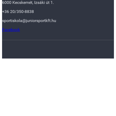
6000 Kecskemét, Izsáki út 1.
+36 20/350-8838
sportiskola@juniorsportkft.hu
Facebook