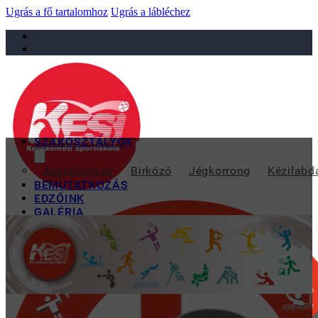
Ugrás a fő tartalomhoz
Ugrás a lábléchez
sportiskola@juniorsportkft.hu
SZAKOSZTÁLYOK
REMEKELTEK A KESIS 
Asztalitenisz
Birkózó
Jégkorrong
Kézilabd
BEMUTATKOZÁS
EDZŐINK
GALÉRIA
TAO
KAPCSOLAT