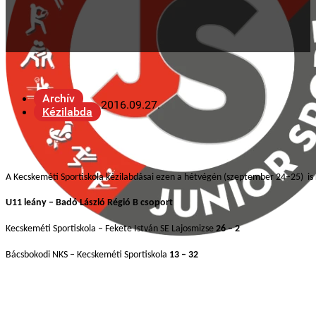
Archív
2016.09.27.
Kézilabda
A Kecskeméti Sportiskola kézilabdásai ezen a hétvégén (szeptember 24–25) is
U11 leány – Badó László Régió B csoport
Kecskeméti Sportiskola – Fekete István SE Lajosmizse
26 – 2
Bácsbokodi NKS – Kecskeméti Sportiskola
13 – 32