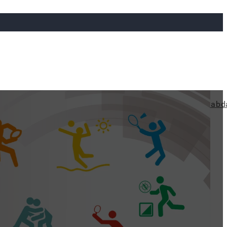
ya
Judo
Ökölvívás
Rögbi
Tollaslabda
Vízilabd