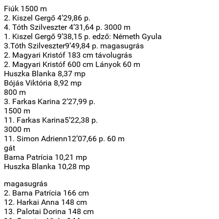
Fiúk 1500 m
2. Kiszel Gergő 4’29,86 p.
4. Tóth Szilveszter 4’31,64 p. 3000 m
1. Kiszel Gergő 9’38,15 p. edző: Németh Gyula
3.Tóth Szilveszter9’49,84 p. magasugrás
2. Magyari Kristóf 183 cm távolugrás
2. Magyari Kristóf 600 cm Lányok 60 m
Huszka Blanka 8,37 mp
Bójás Viktória 8,92 mp
800 m
3. Farkas Karina 2’27,99 p.
1500 m
11. Farkas Karina5’22,38 p.
3000 m
11. Simon Adrienn12’07,66 p. 60 m
gát
Barna Patrícia 10,21 mp
Huszka Blanka 10,28 mp
magasugrás
2. Barna Patrícia 166 cm
12. Harkai Anna 148 cm
13. Palotai Dorina 148 cm