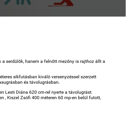
 serdülők, hanem a felnőtt mezőny is rajthoz állt a
éteres síkfutásban kiváló versenyzéssel szerzett
magasugrásban és távolugrásban.
n Lesti Diána 620 cm-rel nyerte a távolugrást.
n , Kiszel Zsófi 400 méteren 60 mp-en belül futott,