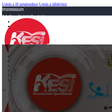
Ugrás a fő tartalomhoz
Ugrás a lábléchez
Impresszum
Adatkezelési tájékoztató
sportiskola@juniorsportkft.hu
SZAKOSZTÁLYOK
REMEK EREDMÉNYEKK
Asztalitenisz
Birkózó
Jégkorrong
Kézilabd
BEMUTATKOZÁS
EDZŐINK
GALÉRIA
TAO
KAPCSOLAT