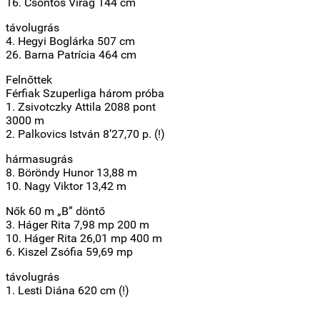
16. Csontos Virág 144 cm
távolugrás
4. Hegyi Boglárka 507 cm
26. Barna Patrícia 464 cm
Felnőttek
Férfiak Szuperliga három próba
1. Zsivotczky Attila 2088 pont
3000 m
2. Palkovics István 8’27,70 p. (!)
hármasugrás
8. Böröndy Hunor 13,88 m
10. Nagy Viktor 13,42 m
Nők 60 m „B” döntő
3. Háger Rita 7,98 mp 200 m
10. Háger Rita 26,01 mp 400 m
6. Kiszel Zsófia 59,69 mp
távolugrás
1. Lesti Diána 620 cm (!)