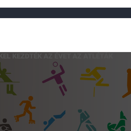
EL KEZDTÉK AZ ÉVET AZ ATLÉTÁK
a
Röplabda
Tájfutás
Úszó
Atlétika
Görkorcsol