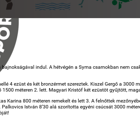
os bajnokságával indul. A hétvégén a Syma csarnokban nem csak a
ellé 4 ezüst és két bronzérmet szereztek. Kiszel Gergő a 3000 m
rgő 1500 méteren 2. lett. Magyari Kristóf két ezüstöt gyűjtött, 
as Karina 800 méteren remekelt és lett 3. A felnőttek mezőnyébe
Palkovics István 8’30 alá szorította egyéni csúcsát 3000 métere
bját!