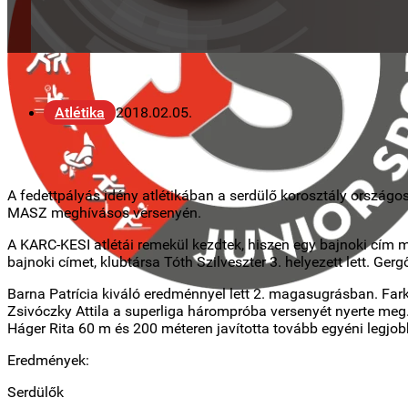
Atlétika
2018.02.05.
A fedettpályás idény atlétikában a serdülő korosztály ország
MASZ meghívásos versenyén.
A KARC-KESI atlétái remekül kezdtek, hiszen egy bajnoki cím m
bajnoki címet, klubtársa Tóth Szilveszter 3. helyezett lett. Ge
Barna Patrícia kiváló eredménnyel lett 2. magasugrásban. Fark
Zsivóczky Attila a superliga hárompróba versenyét nyerte meg. 
Háger Rita 60 m és 200 méteren javította tovább egyéni legjob
Eredmények:
Serdülők