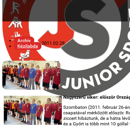
Archív
2011.02.28.
Kézilabda
Nagyszerű siker: először Orszá
Szombaton (2011. február 26-án)
csapatával mérkőzött először. Ro
ziccert hibáztunk, de a hátra lév
és a Győrt is több mint 10 góllal 