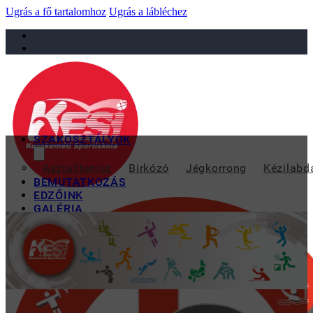
Ugrás a fő tartalomhoz
Ugrás a lábléchez
sportiskola@juniorsportkft.hu
SZAKOSZTÁLYOK
ORSZÁGOS DÖNTŐBEN 
Asztalitenisz
Birkózó
Jégkorrong
Kézilabd
BEMUTATKOZÁS
EDZŐINK
GALÉRIA
TAO
KAPCSOLAT