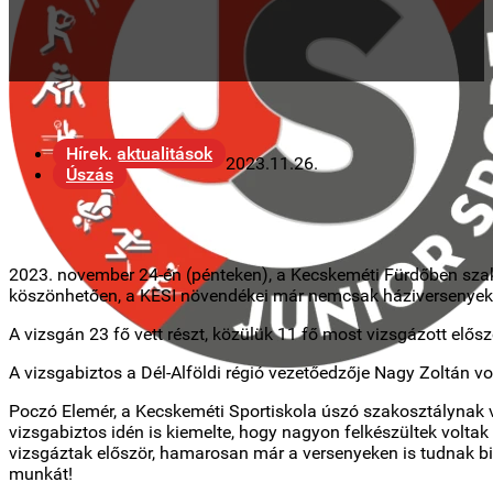
Hírek, aktualitások
2023.11.26.
Úszás
2023. november 24-én (pénteken), a Kecskeméti Fürdőben szak
köszönhetően, a KESI növendékei már nemcsak háziversenyek
A vizsgán 23 fő vett részt, közülük 11 fő most vizsgázott elősz
A vizsgabiztos a Dél-Alföldi régió vezetőedzője Nagy Zoltán vol
Poczó Elemér, a Kecskeméti Sportiskola úszó szakosztálynak ve
vizsgabiztos idén is kiemelte, hogy nagyon felkészültek voltak
vizsgáztak először, hamarosan már a versenyeken is tudnak b
munkát!