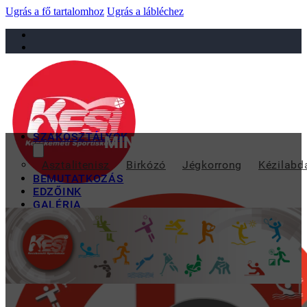
Ugrás a fő tartalomhoz
Ugrás a lábléchez
sportiskola@juniorsportkft.hu
SZAKOSZTÁLYOK
MINIMUMVIZSGÁT TETTEK
Asztalitenisz
Birkózó
Jégkorrong
Kézilabd
BEMUTATKOZÁS
EDZŐINK
GALÉRIA
TAO
KAPCSOLAT