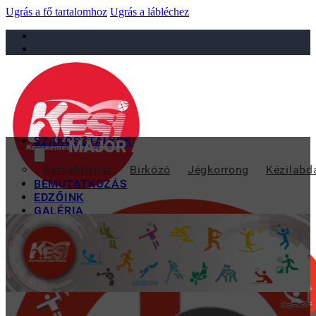
Ugrás a fő tartalomhoz
Ugrás a lábléchez
sportiskola@juniorsportkft.hu
SZAKOSZTÁLYOK
MAJOR ÁDÁM BRONZÉRMET SZ
Asztalitenisz
Birkózó
Jégkorrong
Kézilabd
BEMUTATKOZÁS
EDZŐINK
GALÉRIA
TAO
KAPCSOLAT