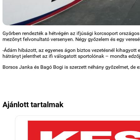
Győrben rendezték a hétvégén az ifjúsági korcsoport országos
mezőnyt felvonultató versenyen. Négy győzelem és egy veresé
-Ádám hibázott, az egyenes ágon biztos vezetésnél kihagyott e
hátrányt jelenthet az ifi válogatott sportolónak – mondta edz
Borsos Janka és Bagó Bogi is szerzett néhány győzelmet, de 
Ajánlott tartalmak