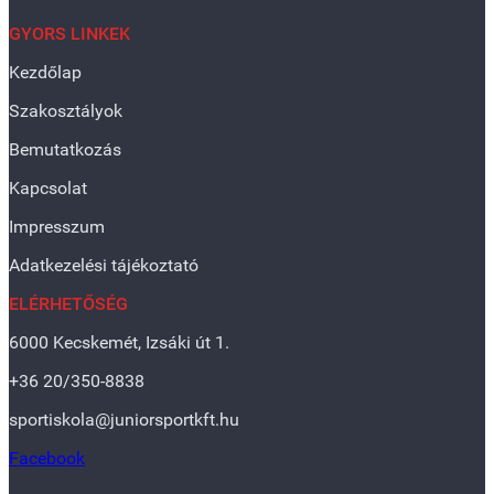
GYORS LINKEK
Kezdőlap
Szakosztályok
Bemutatkozás
Kapcsolat
Impresszum
Adatkezelési tájékoztató
ELÉRHETŐSÉG
6000 Kecskemét, Izsáki út 1.
+36 20/350-8838
sportiskola@juniorsportkft.hu
Facebook