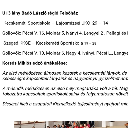
U13 lány Badó László régió Felsőház
Kecskeméti Sportiskola
– Lajosmizsei UKC
29 – 14
Góllövők: Pécsi V. 16, Molnár 5, Iványi 4, Lengyel 2 , Pallagi és
Szeged KKSE – Kecskeméti Sportiskola
19 – 28
Góllövők: Pécsi V. 10, Molnár 6, Nagy 4, Iványi, Pécsi L., Lengye
Korsós Miklós edző értékelése:
Az első mérkőzésen álmosan kezdtek a kecskeméti lányok, de a 
sebességre kapcsoltak lányaink és nagyarányú győzelmet aratt
A második mérkőzésen az első hely megtartása volt a tét. Nagy
fokozatra kapcsoltak sportiskolásaink és folyamatosan növelték
Dicséret illeti a csapatot! Kiemelkedő teljesítményt nyújtott 