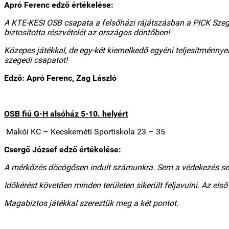
Apró Ferenc edző értékelése:
A KTE-KESI OSB csapata a felsőházi rájátszásban a PICK Szege
biztosította részvételét az országos döntőben!
Közepes játékkal, de egy-két kiemelkedő egyéni teljesítménny
szegedi csapatot!
Edző: Apró Ferenc, Zag László
OSB fiú G-H alsóház 5-10. helyért
Makói KC
– Kecskeméti Sportiskola 23 – 35
Csergő József edző értékelése:
A mérkőzés döcögősen indult számunkra. Sem a védekezés se
Időkérést követően minden területen sikerült feljavulni. Az els
Magabiztos játékkal szereztük meg a két pontot.