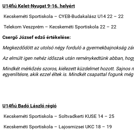
U14fiú Kelet-Nyugat 9-16. helyért
Kecskeméti Sportiskola
– CYEB-Budakalász U14
22 – 22
Telekom Veszprém – Kecskeméti Sportiskola 22 – 22
Csergő József edző értékelése:
Megkezdődött az utolsó négy forduló a gyermekbajnokság zárá
Az elmúlt igen nehéz időszak után reménykedtünk abban, hogy 
Mindkét mérkőzés szoros, kiélezett küzdelmet hozott. Sajnos 
egyenlítésre, akik ezzel éltek is. Mindkét csapattal fogunk még 
U14fiú Badó László régió
Kecskeméti Sportiskola
– Soltvadkerti KUSE 14 – 25
Kecskeméti Sportiskola
– Lajosmizsei UKC
18 – 19