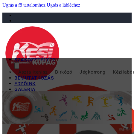
Ugrás a fő tartalomhoz
Ugrás a lábléchez
sportiskola@juniorsportkft.hu
SZAKOSZTÁLYOK
KUPAGYŐZELEM ÉS KIVÁLÓ F
Asztalitenisz
Birkózó
Jégkorrong
Kézilabd
BEMUTATKOZÁS
EDZŐINK
GALÉRIA
TAO
KAPCSOLAT