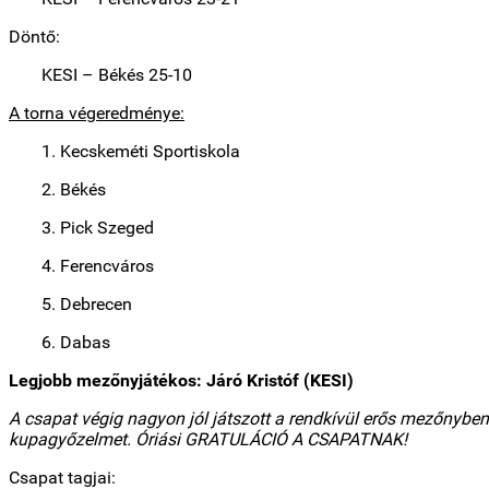
Döntő:
KESI – Békés 25-10
A torna végeredménye:
1.
Kecskeméti Sportiskola
2.
Békés
3.
Pick Szeged
4.
Ferencváros
5.
Debrecen
6.
Dabas
Legjobb mezőnyjátékos: Járó Kristóf (KESI)
A csapat végig nagyon jól játszott a rendkívül erős mezőnyb
kupagyőzelmet. Óriási GRATULÁCIÓ A CSAPATNAK!
Csapat tagjai: