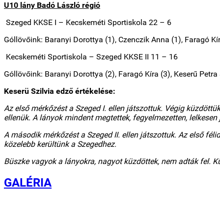
U10 lány Badó László régió
Szeged KKSE I – Kecskeméti Sportiskola
22 – 6
Góllövőink: Baranyi Dorottya (1), Czenczik Anna (1), Faragó Kír
Kecskeméti Sportiskola
– Szeged KKSE II
11 – 16
Góllövőink: Baranyi Dorottya (2), Faragó Kíra (3), Keserű Petra
Keserü Szilvia edző értékelése:
Az első mérkőzést a Szeged I. ellen játszottuk. Végig küzdött
ellenük. A lányok mindent megtettek, fegyelmezetten, lelkesen 
A második mérkőzést a Szeged II. ellen játszottuk. Az első fél
közelebb kerültünk a Szegedhez.
Büszke vagyok a lányokra, nagyot küzdöttek, nem adták fel. K
GALÉRIA