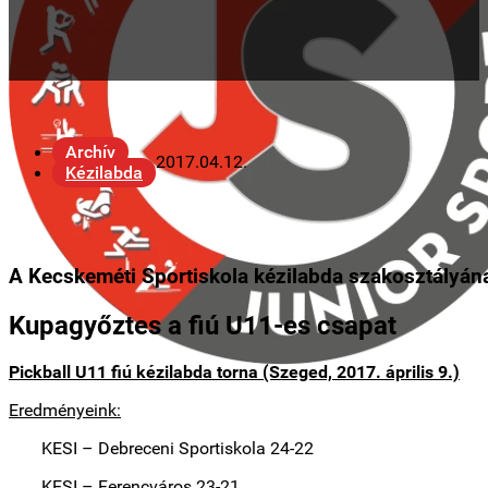
Archív
2017.04.12.
Kézilabda
A Kecskeméti Sportiskola kézilabda szakosztályának
Kupagyőztes a fiú U11-es csapat
Pickball U11 fiú kézilabda torna (Szeged, 2017. április 9.)
Eredményeink:
KESI – Debreceni Sportiskola 24-22
KESI – Ferencváros 23-21