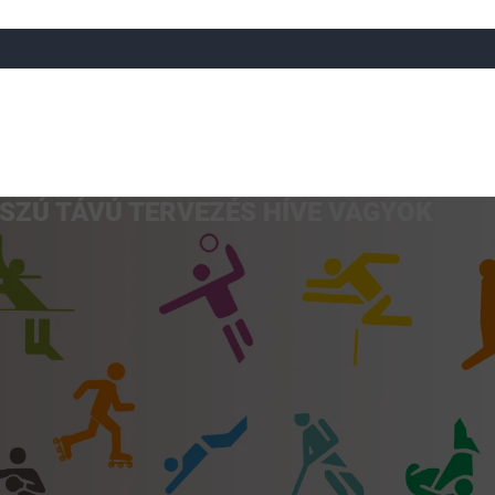
SZÚ TÁVÚ TERVEZÉS HÍVE VAGYOK
a
Röplabda
Tájfutás
Úszó
Atlétika
Görkorcsol