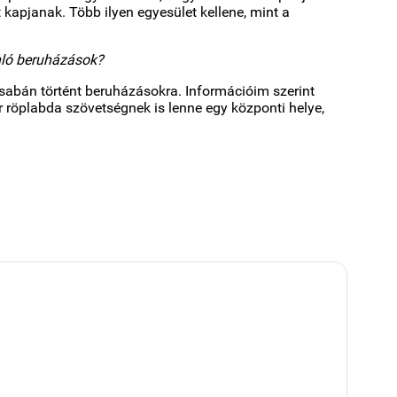
 kapjanak. Több ilyen egyesület kellene, mint a
onló beruházások?
csabán történt beruházásokra. Információim szerint
röplabda szövetségnek is lenne egy központi helye,