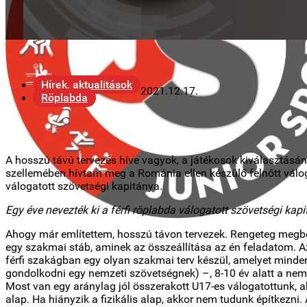
Hírek, aktualitások
2021.12.17.
Röplabda
A hosszú távú tervezés híve vagyok, a játékosok kiválasztásán
szellemében hívtam meg a Románia ellen készülő felnőtt válo
válogatott szövetségi kapitánya.
Egy éve nevezték ki a férfi röplabda válogatott szövetségi ka
Ahogy már említettem, hosszú távon tervezek. Rengeteg megbe
egy szakmai stáb, aminek az összeállítása az én feladatom. Az
férfi szakágban egy olyan szakmai terv készül, amelyet minde
gondolkodni egy nemzeti szövetségnek) –, 8-10 év alatt a nem
Most van egy aránylag jól összerakott U17-es válogatottunk, a
alap. Ha hiányzik a fizikális alap, akkor nem tudunk építkezni