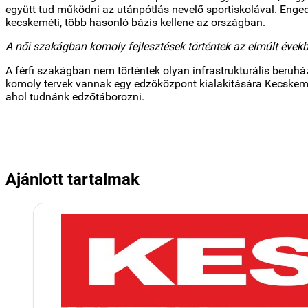
együtt tud működni az utánpótlás nevelő sportiskolával. Engedn
kecskeméti, több hasonló bázis kellene az országban.
A női szakágban komoly fejlesztések történtek az elmúlt évekb
A férfi szakágban nem történtek olyan infrastrukturális beru
komoly tervek vannak egy edzőközpont kialakítására Kecskemét
ahol tudnánk edzőtáborozni.
Ajánlott tartalmak