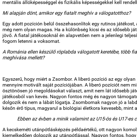
mentális állóképességgel és fizikális képességekkel kell rendelk
Mi alapján dönt, amikor egy fiatalt meghív a válogatotthoz?
Egy adott pozíción belül összehasonlítok egy rutinos játékost, a
még nem olyan magas. Ha a különbség kicsi és az idősebb játé
jövő. A fiatal játékosoknál én alapvetően nem a jelenlegi telj
fogom letenni a voksomat.
A Románia ellen készülő röplabda válogatott keretébe, több fi
meghívása mellett?
Egyszerű, hogy miért a Zsombor. A liberó pozíció az egy olyan 
mennyire motivált saját pozíciójában. A liberó pozíciót nem 
ösztönösen jó megoldásokat választ, amit nem lát idősebb játék
játékosból van kevés. Nagyon fontos még és nagyon támogatom
dolgozik és nem a lábát lógatja. Zsombornak nagyon jó a labd
későn érő típus, magyarul a biológiai életkora kevesebb, mint a
Ebben az évben a minik valamint az U15-ös és U17-es csapa
A kecskeméti utánpótlásképzés példaértékű, ott nagyon komol
kiemelkedően dolgozik az utánpótlással. Nagyon fontos, hogy a