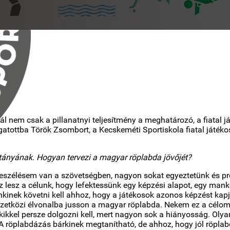
ál nem csak a pillanatnyi teljesítmény a meghatározó, a fiatal 
gatottba Török Zsombort, a Kecskeméti Sportiskola fiatal játé
pitányának. Hogyan tervezi a magyar röplabda jövőjét?
szélésem van a szövetségben, nagyon sokat egyeztetünk és prób
 lesz a célunk, hogy lefektessünk egy képzési alapot, egy mank
nkinek követni kell ahhoz, hogy a játékosok azonos képzést ka
zetközi élvonalba jusson a magyar röplabda. Nekem ez a célom, 
kikkel persze dolgozni kell, mert nagyon sok a hiányosság. Oly
. A röplabdázás bárkinek megtanítható, de ahhoz, hogy jól röplab