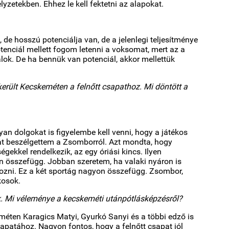
lyzetekben. Ehhez le kell fektetni az alapokat.
l, de hosszú potenciálja van, de a jelenlegi teljesítménye
enciál mellett fogom letenni a voksomat, mert az a
alok. De ha bennük van potenciál, akkor mellettük
került Kecskeméten a felnőtt csapathoz. Mi döntött a
an dolgokat is figyelembe kell venni, hogy a játékos
kat beszélgettem a Zsomborról. Azt mondta, hogy
ekkel rendelkezik, az egy óriási kincs. Ilyen
 összefügg. Jobban szeretem, ha valaki nyáron is
ozni. Ez a két sportág nagyon összefügg. Zsombor,
kosok.
 Mi véleménye a kecskeméti utánpótlásképzésről?
éten Karagics Matyi, Gyurkó Sanyi és a többi edző is
apatához. Nagyon fontos, hogy a felnőtt csapat jól