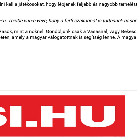
i kell a játékosokat, hogy lépjenek feljebb és nagyobb terhelést
en. Tervbe van-e véve, hogy a férfi szakágnál is történnek has
házások, mint a nőknél. Gondoljunk csak a Vasasnál, vagy Békés
en, amely a magyar válogatottnak is segítség lenne. A magyar 