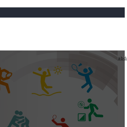
ya
Judo
Ökölvívás
Rögbi
Tollaslabda
Vízilabd