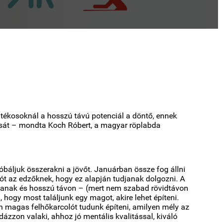
játékosoknál a hosszú távú potenciál a döntő, ennek
kosát – mondta Koch Róbert, a magyar röplabda
áljuk összerakni a jövőt. Januárban össze fog állni
ót az edzőknek, hogy ez alapján tudjanak dolgozni. A
pjanak és hosszú távon – (mert nem szabad rövidtávon
hogy most találjunk egy magot, akire lehet építeni.
an magas felhőkarcolót tudunk építeni, amilyen mély az
dázzon valaki, ahhoz jó mentális kvalitással, kiváló