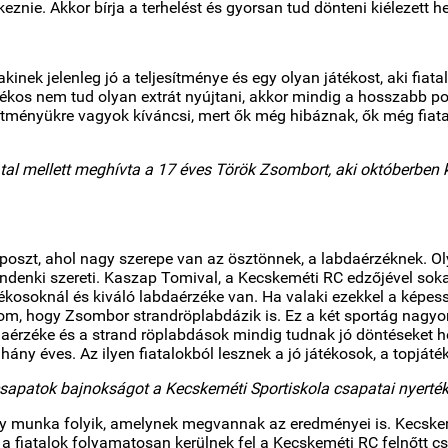
eznie. Akkor bírja a terhelést és gyorsan tud dönteni kiélezett he
kinek jelenleg jó a teljesítménye és egy olyan játékost, aki fiata
kos nem tud olyan extrát nyújtani, akkor mindig a hosszabb pot
esítményükre vagyok kíváncsi, mert ők még hibáznak, ők még fiat
atal mellett meghívta a 17 éves Török Zsombort, aki októberben 
poszt, ahol nagy szerepe van az ösztönnek, a labdaérzéknek. Oly
mindenki szereti. Kaszap Tomival, a Kecskeméti RC edzőjével so
osoknál és kiváló labdaérzéke van. Ha valaki ezekkel a képesség
, hogy Zsombor strandröplabdázik is. Ez a két sportág nagyon
aérzéke és a strand röplabdások mindig tudnak jó döntéseket h
hány éves. Az ilyen fiatalokból lesznek a jó játékosok, a topjáté
tok bajnokságot a Kecskeméti Sportiskola csapatai nyerték.
y munka folyik, amelynek megvannak az eredményei is. Kecskem
 fiatalok folyamatosan kerülnek fel a Kecskeméti RC felnőtt cs