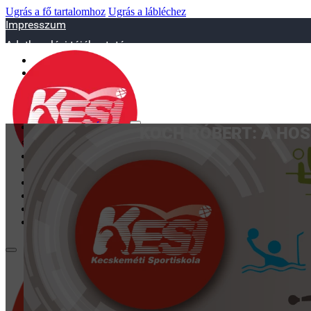
Ugrás a fő tartalomhoz
Ugrás a lábléchez
Impresszum
Adatkezelési tájékoztató
sportiskola@juniorsportkft.hu
SZAKOSZTÁLYOK
KOCH RÓBERT: A HOS
Asztalitenisz
Birkózó
Jégkorrong
Kézilabd
BEMUTATKOZÁS
EDZŐINK
GALÉRIA
TAO
KAPCSOLAT