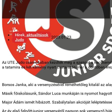
Hírek, aktualitások
2023.01.23.
Judo
Az UTE Judo csarnokában kezdték meg a szezont a kecskeméti j
a tatamira és két kemény nyert csata után már a döntőben ére
Borsos Janka, aki a versenyzésével remélhetőleg kitalál az ala
Másik főiskolásunk, Sándor Luca munkáján is nyomot hagyott a
Major Ádám ismét hibázott. Szabálytalan akcióját leléptetéssel
Az év első felnőtt-junior versenyéről nagyon sok versenyző hiá