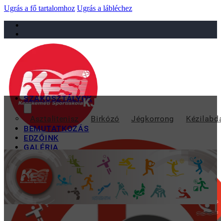
Ugrás a fő tartalomhoz
Ugrás a lábléchez
sportiskola@juniorsportkft.hu
SZAKOSZTÁLYOK
KJC ÉS KESI ÉRMEK AZ
Asztalitenisz
Birkózó
Jégkorrong
Kézilabd
BEMUTATKOZÁS
EDZŐINK
GALÉRIA
TAO
KAPCSOLAT