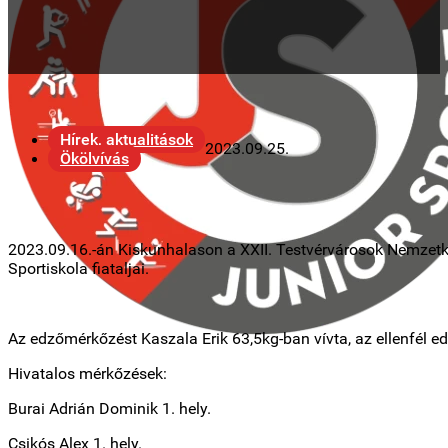
Hírek, aktualitások
2023.09.25.
Ökölvívás
2023.09.16.-án Kiskunhalason a XXII. Testvérvárosok Nemzetk
Sportiskola fiataljai.
Az edzőmérkőzést Kaszala Erik 63,5kg-ban vívta, az ellenfél e
Hivatalos mérkőzések:
Burai Adrián Dominik 1. hely.
Csikós Alex 1. hely.