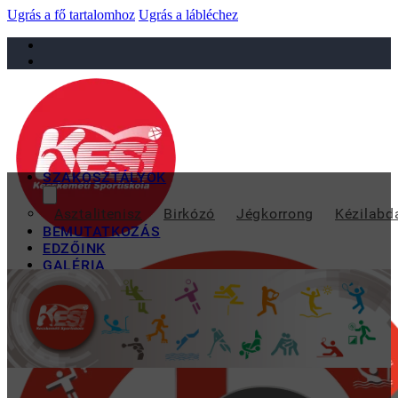
Ugrás a fő tartalomhoz
Ugrás a lábléchez
sportiskola@juniorsportkft.hu
SZAKOSZTÁLYOK
KIEMELKEDŐEN SZERE
Asztalitenisz
Birkózó
Jégkorrong
Kézilabd
BEMUTATKOZÁS
EDZŐINK
GALÉRIA
TAO
KAPCSOLAT