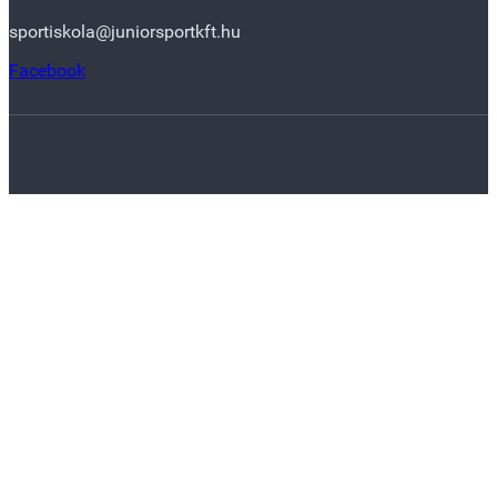
sportiskola@juniorsportkft.hu
Facebook