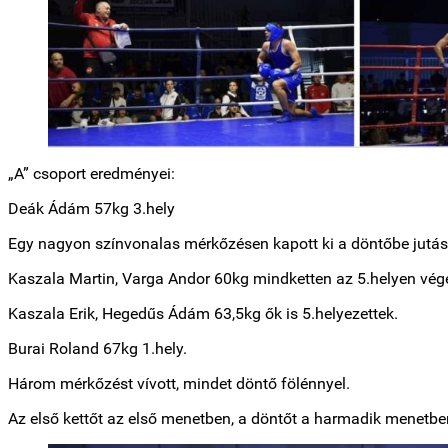
„A” csoport eredményei:
Deák Ádám 57kg 3.hely
Egy nagyon színvonalas mérkőzésen kapott ki a döntőbe jutásé
Kaszala Martin, Varga Andor 60kg mindketten az 5.helyen vég
Kaszala Erik, Hegedűs Ádám 63,5kg ők is 5.helyezettek.
Burai Roland 67kg 1.hely.
Három mérkőzést vívott, mindet döntő fölénnyel.
Az első kettőt az első menetben, a döntőt a harmadik menetben 