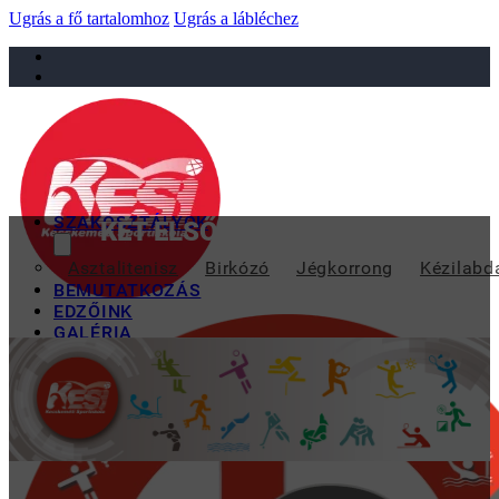
Ugrás a fő tartalomhoz
Ugrás a lábléchez
sportiskola@juniorsportkft.hu
SZAKOSZTÁLYOK
KÉT ELSŐ ÉS KÉT HARMADIK HE
Asztalitenisz
Birkózó
Jégkorrong
Kézilabd
BEMUTATKOZÁS
EDZŐINK
GALÉRIA
TAO
KAPCSOLAT