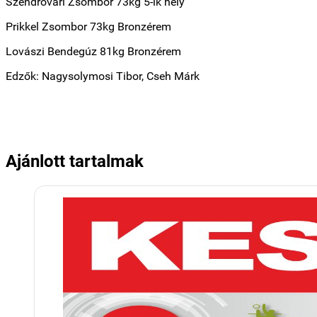
Szendrővári Zsombor 73kg 5-ik hely
Prikkel Zsombor 73kg Bronzérem
Lovászi Bendegúz 81kg Bronzérem
Edzők: Nagysolymosi Tibor, Cseh Márk
Ajánlott tartalmak