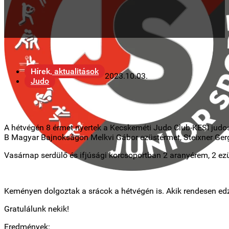
Hírek, aktualitások
2023.10.03.
Judo
A hétvégén 8 érmet nyertek a Kecskeméti Judo Club-KESI judo
B Magyar Bajnokságon Melkvi Gábor ezüstérmet, Steixner Gergő
Vasárnap serdülő és ifjúsági korcsoportban 2 aranyérem, 2 ezü
Keményen dolgoztak a srácok a hétvégén is. Akik rendesen edze
Gratulálunk nekik!
Eredmények: