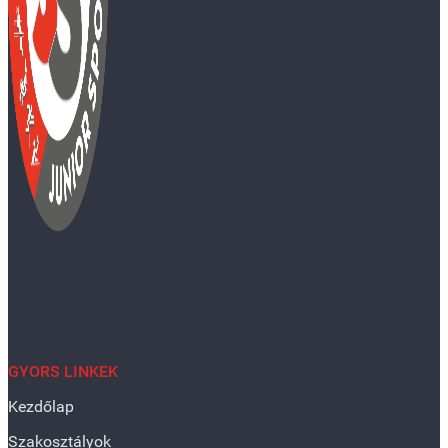
GYORS LINKEK
Kezdőlap
Szakosztályok