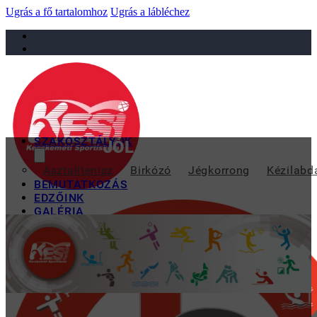
Ugrás a fő tartalomhoz
Ugrás a lábléchez
sportiskola@juniorsportkft.hu
SZAKOSZTÁLYOK
JÓL SZEREPELTEK A KECS
Asztalitenisz
Birkózó
Jégkorrong
Kézilabd
BEMUTATKOZÁS
EDZŐINK
GALÉRIA
TAO
KAPCSOLAT