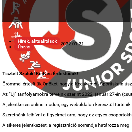
Hírek, aktualitások
2022.01.21.
Úszás
Tisztelt Szülők! Kedves Érdeklődők!
Örömmel értesítjük Önöket, hogy a Kecskeméti Sportiskola úsz
Az “Új” tanfolyamokra terveink szerint 2022. január 27-én (csüt
A jelentkezés online módon, egy weboldalon keresztül történik m
Szeretnénk felhívni a figyelmet arra, hogy az egyes csoportokh
A sikeres jelentkezést, a regisztráció sorrendje határozza meg