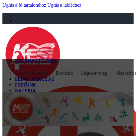
Ugrás a fő tartalomhoz
Ugrás a lábléchez
sportiskola@juniorsportkft.hu
SZAKOSZTÁLYOK
JANUÁR 27-ÉN LEHE
Asztalitenisz
Birkózó
Jégkorrong
Kézilabd
BEMUTATKOZÁS
EDZŐINK
GALÉRIA
TAO
KAPCSOLAT