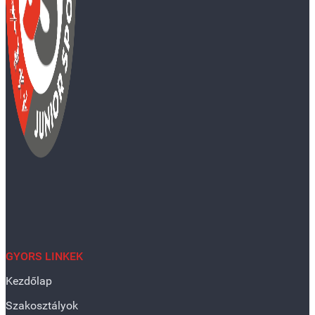
GYORS LINKEK
Kezdőlap
Szakosztályok