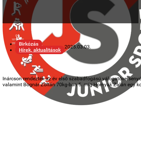
Birkózás
2025.03.03.
Hírek, aktualitások
Inárcson rendezték az év első szabadfogású válogatóversenyét
valamint Bognár Zoltán 70kg-ban 5. míg Hornyák Zalán egy koro