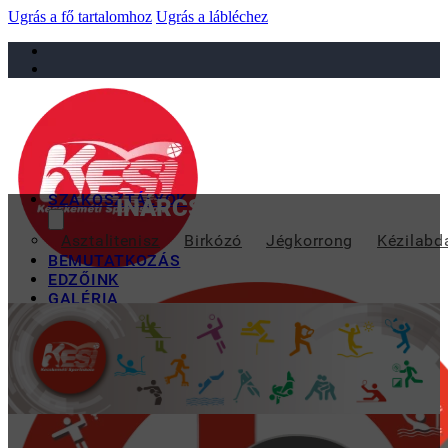
Ugrás a fő tartalomhoz
Ugrás a lábléchez
sportiskola@juniorsportkft.hu
SZAKOSZTÁLYOK
INÁRCSON INDULT AZ ÉV A 
Asztalitenisz
Birkózó
Jégkorrong
Kézilabd
BEMUTATKOZÁS
EDZŐINK
GALÉRIA
TAO
KAPCSOLAT