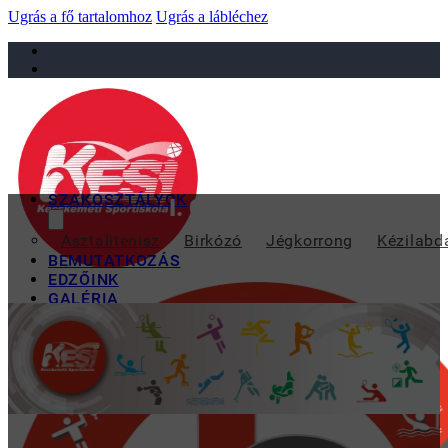
Ugrás a fő tartalomhoz
Ugrás a lábléchez
sportiskola@juniorsportkft.hu
SZAKOSZTÁLYOK
I. CZAGÁNY KÁROLY FI
Asztalitenisz
Birkózó
Jégkorrong
Kézilabd
BEMUTATKOZÁS
EDZŐINK
GALÉRIA
TAO
KAPCSOLAT