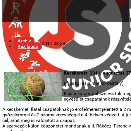
Archív
2011.08.29.
Kézilabda
Kecskemét, 2011. augusztus 27
(ifjúsági és junior korosztály)
Első alkalommal szerveztük meg,
egyesület csapatainak részvétel
A kecskeméti fiatal csapatoknak jó erőfelmérést jelentett a 2 n
győzelemmel és 2 szoros verességgel a 4. helyen végzett. A juni
cél, amit meg is valósított a csapat.
A szervezők külön köszönetet mondanak a II. Rákóczi Ferenc v