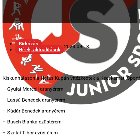
Birkózás
2023.09.13.
Hírek, aktualitások
Kiskunhalason a Halas Kupán vitézkedtek a Kecskeméti Sportisk
– Gyulai Marcell aranyérem
– Lassú Benedek aranyérem
– Kádár Benedek aranyérem
– Busch Bianka ezüstérem
– Szalai Tibor ezüstérem