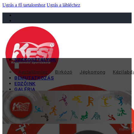
Ugrás a fő tartalomhoz
Ugrás a lábléchez
sportiskola@juniorsportkft.hu
SZAKOSZTÁLYOK
HÉT É
Asztalitenisz
Birkózó
Jégkorrong
Kézilabd
BEMUTATKOZÁS
EDZŐINK
GALÉRIA
TAO
KAPCSOLAT