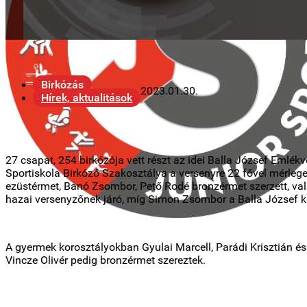
Birkózás
2023.01.30.
Hírek, aktualitások
27 csapat, 254 birkózója vett részt az idei Balla József Emlé
Sportiskola Birkózó Szakosztálya a versenyre 22 fővel mérleg
ezüstérmet, Banó Zsombor, Pető Rodé bronzérmet szerzett, val
hazai versenyzőnek járó, míg Simon Zsombor a Balla József kü
A gyermek korosztályokban Gyulai Marcell, Parádi Krisztián é
Vincze Olivér pedig bronzérmet szereztek.