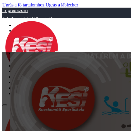
Ugrás a fő tartalomhoz
Ugrás a lábléchez
Impresszum
Adatkezelési tájékoztató
sportiskola@juniorsportkft.hu
SZAKOSZTÁLYOK
HAT ÉREM A 
Asztalitenisz
Birkózó
Jégkorrong
Kézilabd
BEMUTATKOZÁS
EDZŐINK
GALÉRIA
TAO
KAPCSOLAT