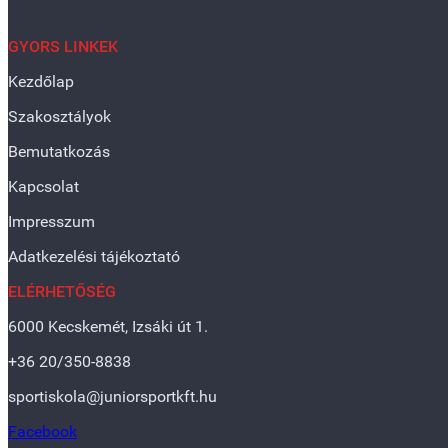
GYORS LINKEK
Kezdőlap
Szakosztályok
Bemutatkozás
Kapcsolat
Impresszum
Adatkezelési tájékoztató
ELÉRHETŐSÉG
6000 Kecskemét, Izsáki út 1.
+36 20/350-8838
sportiskola@juniorsportkft.hu
Facebook