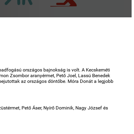
zabadfogású országos bajnokság is volt. A Kecskeméti
 Simon Zsombor aranyérmet, Pető Joel, Lassú Benedek
bejutottak az országos döntőbe. Móra Donát a legjobb
üstérmet, Pető Áser, Nyírő Dominik, Nagy József és