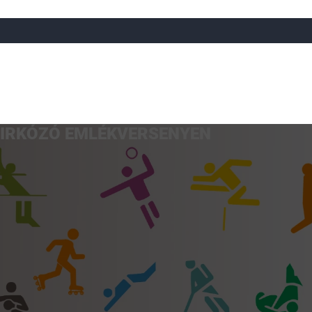
BIRKÓZÓ EMLÉKVERSENYEN
a
Röplabda
Tájfutás
Úszó
Atlétika
Görkorcsol