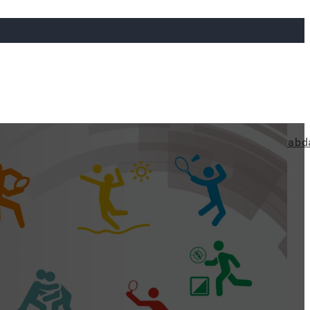
ya
Judo
Ökölvívás
Rögbi
Tollaslabda
Vízilabd