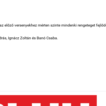
z előző versenyekhez mérten szinte mindenki rengeteget fejlő
ndrás, Ignácz Zoltán és Banó Csaba.