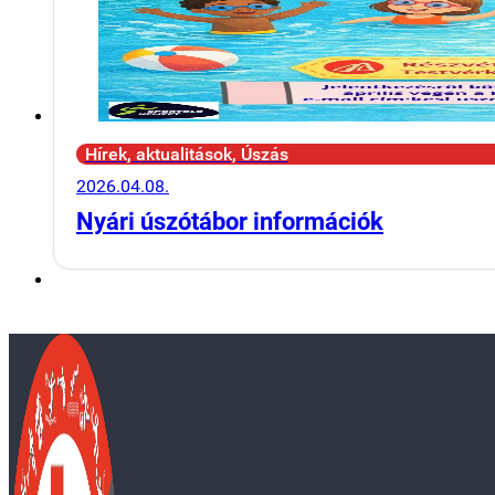
Hírek, aktualitások, Úszás
2026.04.08.
Nyári úszótábor információk