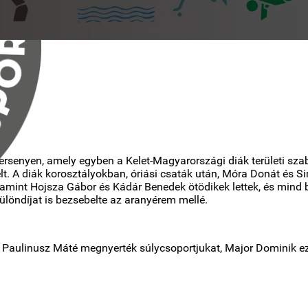
kversenyen, amely egyben a Kelet-Magyarországi diák területi s
elt. A diák korosztályokban, óriási csaták után, Móra Donát és
amint Hojsza Gábor és Kádár Benedek ötödikek lettek, és mind 
löndíjat is bezsebelte az aranyérem mellé.
s Paulinusz Máté megnyerték súlycsoportjukat, Major Dominik ez