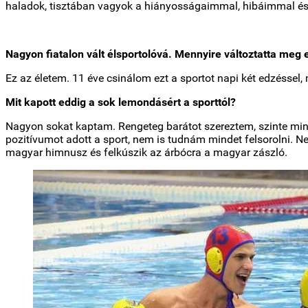
haladok, tisztában vagyok a hiányosságaimmal, hibáimmal és 
Nagyon fiatalon vált élsportolóvá. Mennyire változtatta meg e
Ez az életem. 11 éve csinálom ezt a sportot napi két edzéssel,
Mit kapott eddig a sok lemondásért a sporttól?
Nagyon sokat kaptam. Rengeteg barátot szereztem, szinte min
pozitívumot adott a sport, nem is tudnám mindet felsorolni. N
magyar himnusz és felkúszik az árbócra a magyar zászló.