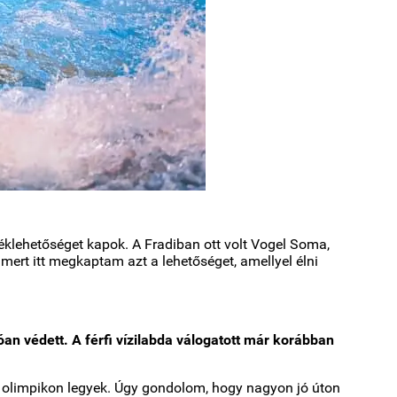
éklehetőséget kapok. A Fradiban ott volt Vogel Soma,
 mert itt megkaptam azt a lehetőséget, amellyel élni
an védett. A férfi vízilabda válogatott már korábban
al olimpikon legyek. Úgy gondolom, hogy nagyon jó úton