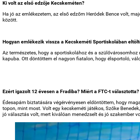
Ki volt az első edzője Kecskeméten?
Ha jó az emlékezetem, az első edzőm Heródek Bence volt, maj
között.
Hogyan emlékezik vissza a Kecskeméti Sportiskolában eltölt
Az természetes, hogy a sportiskolához és a szülővárosomhoz n
kapuba. Ott döntöttem el nagyon fiatalon, hogy élsportoló, vál
Ezért igazolt 12 évesen a Fradiba? Miért a FTC-t választotta?
Édesapám biztatására végérvényesen eldöntöttem, hogy magas 
topon, mint most. Volt egy kecskeméti játékos, Szőke Benedek,
jó választás volt, mert kiválóan menedzselt és jó szakember vo