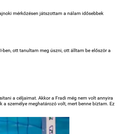
 bajnoki mérkőzésen játszottam a nálam idősebbek
en, ott tanultam meg úszni, ott álltam be először a
tani a céljaimat. Akkor a Fradi még nem volt annyira
nek a személye meghatározó volt, mert benne bíztam. Ez