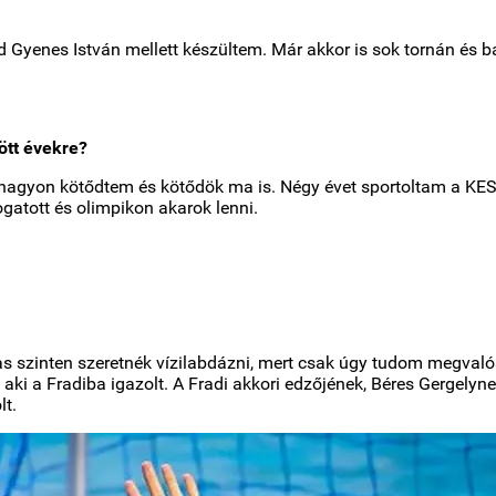
d Gyenes István mellett készültem. Már akkor is sok tornán és
ött évekre?
agyon kötődtem és kötődök ma is. Négy évet sportoltam a KESI-b
ogatott és olimpikon akarok lenni.
szinten szeretnék vízilabdázni, mert csak úgy tudom megvalósí
 aki a Fradiba igazolt. A Fradi akkori edzőjének, Béres Gergely
lt.