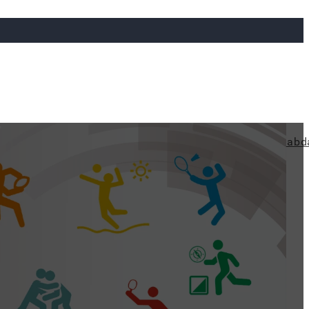
T
ya
Judo
Ökölvívás
Rögbi
Tollaslabda
Vízilabd