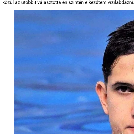
közül az utóbbit választotta én szintén elkezdtem vízilabdázni