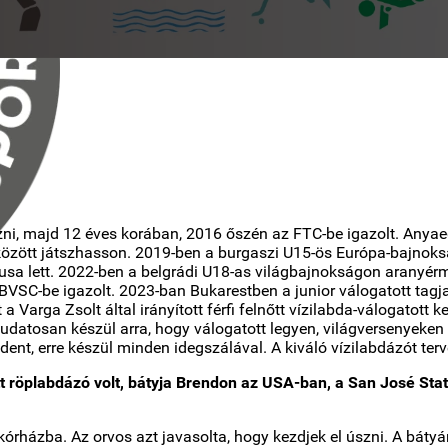
zni, majd 12 éves korában, 2016 őszén az FTC-be igazolt. Anya
 között játszhasson. 2019-ben a burgaszi U15-ös Európa-bajnok
sa lett. 2022-ben a belgrádi U18-as világbajnokságon aranyérme
BVSC-be igazolt. 2023-ban Bukarestben a junior válogatott tagja
 Varga Zsolt által irányított férfi felnőtt vízilabda-válogatott
 tudatosan készül arra, hogy válogatott legyen, világversenyeken
ndent, erre készül minden idegszálával. A kiváló vízilabdázót te
 röplabdázó volt, bátyja Brendon az USA-ban, a San José State 
ázba. Az orvos azt javasolta, hogy kezdjek el úszni. A bátyám i