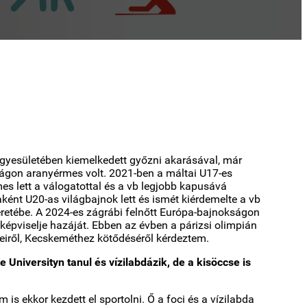
egyesületében kiemelkedett győzni akarásával, már
ságon aranyérmes volt. 2021-ben a máltai U17-es
s lett a válogatottal és a vb legjobb kapusává
ként U20-as világbajnok lett és ismét kiérdemelte a vb
 keretébe. A 2024-es zágrábi felnőtt Európa-bajnokságon
 képviselje hazáját. Ebben az évben a párizsi olimpián
rveiről, Kecskeméthez kötődéséről kérdeztem.
Universityn tanul és vízilabdázik, de a kisöccse is
s ekkor kezdett el sportolni. Ő a foci és a vízilabda