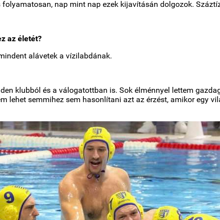
folyamatosan, nap mint nap ezek kijavításán dolgozok. Száztíz
z az életét?
 mindent alávetek a vízilabdának.
den klubból és a válogatottban is. Sok élménnyel lettem gazd
em lehet semmihez sem hasonlítani azt az érzést, amikor egy vi