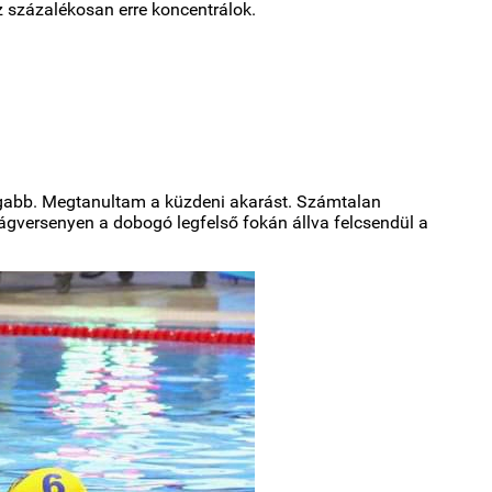
 százalékosan erre koncentrálok.
agabb. Megtanultam a küzdeni akarást. Számtalan
lágversenyen a dobogó legfelső fokán állva felcsendül a