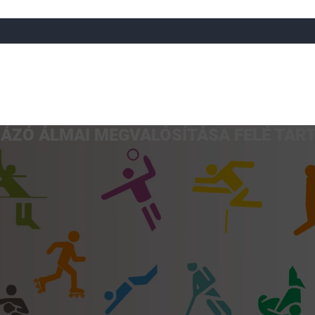
DÁZÓ ÁLMAI MEGVALÓSÍTÁSA FELÉ TAR
a
Röplabda
Tájfutás
Úszó
Atlétika
Görkorcsol