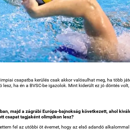
impiai csapatba kerülés csak akkor valósulhat meg, ha több ját
lesz, ha én a BVSC-be igazolok. Mint kiderült ez jó döntés volt,
ban, majd a zágrábi Európa-bajnokság következett, ahol kiváló
ott csapat tagjaként olimpikon lesz?
pítettem fel az utóbbi öt évemet, hogy az első adandó alkalomm