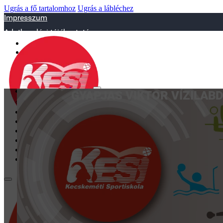
Ugrás a fő tartalomhoz
Ugrás a lábléchez
Impresszum
Adatkezelési tájékoztató
sportiskola@juniorsportkft.hu
SZAKOSZTÁLYOK
GYAPJAS VIKTOR VÍZILAB
Asztalitenisz
Birkózó
Jégkorrong
Kézilabd
BEMUTATKOZÁS
EDZŐINK
GALÉRIA
TAO
KAPCSOLAT